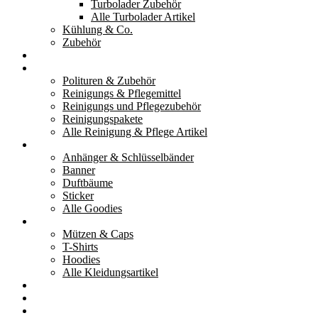
Turbolader Zubehör
Alle Turbolader Artikel
Kühlung & Co.
Zubehör
Werkzeug
Reinigung & Pflege
Polituren & Zubehör
Reinigungs & Pflegemittel
Reinigungs und Pflegezubehör
Reinigungspakete
Alle Reinigung & Pflege Artikel
Goodies
Anhänger & Schlüsselbänder
Banner
Duftbäume
Sticker
Alle Goodies
Kleidung
Mützen & Caps
T-Shirts
Hoodies
Alle Kleidungsartikel
% Aktionen
Service & weiteres
Social Media