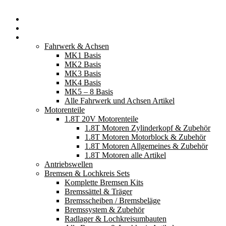
Startseite
Neuerscheinungen
Fahrzeugteile
Fahrwerk & Achsen
MK1 Basis
MK2 Basis
MK3 Basis
MK4 Basis
MK5 – 8 Basis
Alle Fahrwerk und Achsen Artikel
Motorenteile
1.8T 20V Motorenteile
1.8T Motoren Zylinderkopf & Zubehör
1.8T Motoren Motorblock & Zubehör
1.8T Motoren Allgemeines & Zubehör
1.8T Motoren alle Artikel
Antriebswellen
Bremsen & Lochkreis Sets
Komplette Bremsen Kits
Bremssättel & Träger
Bremsscheiben / Bremsbeläge
Bremssystem & Zubehör
Radlager & Lochkreisumbauten