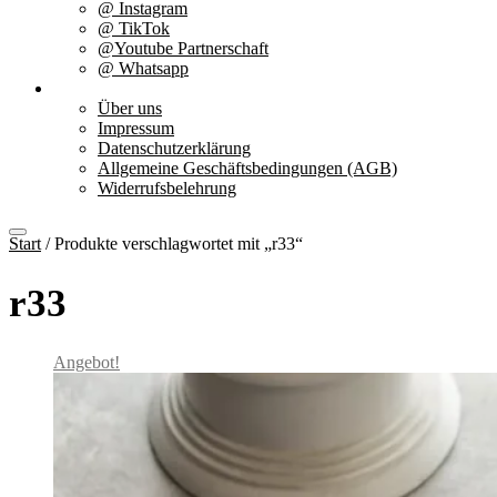
@ Instagram
@ TikTok
@Youtube Partnerschaft
@ Whatsapp
Über uns
Über uns
Impressum
Datenschutzerklärung
Allgemeine Geschäftsbedingungen (AGB)
Widerrufsbelehrung
Start
/ Produkte verschlagwortet mit „r33“
r33
Angebot!