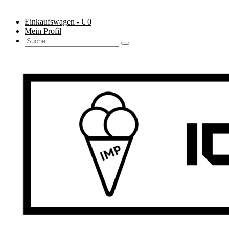
Einkaufswagen - €
0
Mein Profil