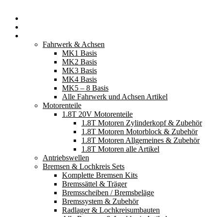
Startseite
Neuerscheinungen
Fahrzeugteile
Fahrwerk & Achsen
MK1 Basis
MK2 Basis
MK3 Basis
MK4 Basis
MK5 – 8 Basis
Alle Fahrwerk und Achsen Artikel
Motorenteile
1.8T 20V Motorenteile
1.8T Motoren Zylinderkopf & Zubehör
1.8T Motoren Motorblock & Zubehör
1.8T Motoren Allgemeines & Zubehör
1.8T Motoren alle Artikel
Antriebswellen
Bremsen & Lochkreis Sets
Komplette Bremsen Kits
Bremssättel & Träger
Bremsscheiben / Bremsbeläge
Bremssystem & Zubehör
Radlager & Lochkreisumbauten