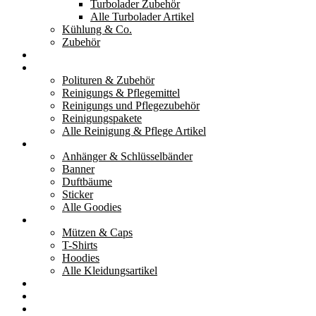
Turbolader Zubehör
Alle Turbolader Artikel
Kühlung & Co.
Zubehör
Werkzeug
Reinigung & Pflege
Polituren & Zubehör
Reinigungs & Pflegemittel
Reinigungs und Pflegezubehör
Reinigungspakete
Alle Reinigung & Pflege Artikel
Goodies
Anhänger & Schlüsselbänder
Banner
Duftbäume
Sticker
Alle Goodies
Kleidung
Mützen & Caps
T-Shirts
Hoodies
Alle Kleidungsartikel
% Aktionen
Service & weiteres
Social Media