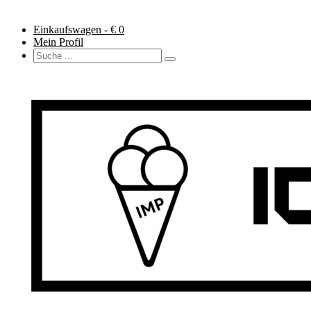
Einkaufswagen - €
0
Mein Profil