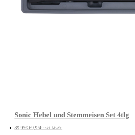
Sonic Hebel und Stemmeisen Set 4tlg
Ursprünglicher
Aktueller
89,95
€
69,95
€
inkl. MwSt.
Preis
Preis