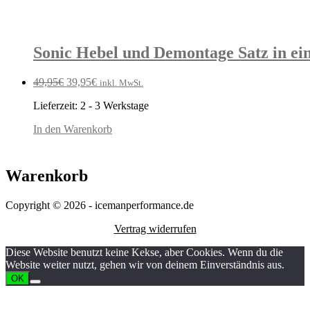
Sonic Hebel und Demontage Satz in ein
Ursprünglicher
Aktueller
49,95
€
39,95
€
inkl. MwSt.
Preis
Preis
Lieferzeit:
2 - 3 Werkstage
war:
ist:
49,95€
39,95€.
In den Warenkorb
Warenkorb
Copyright © 2026 - icemanperformance.de
Vertrag widerrufen
Diese Website benutzt keine Kekse, aber Cookies. Wenn du die
Website weiter nutzt, gehen wir von deinem Einverständnis aus.
OK