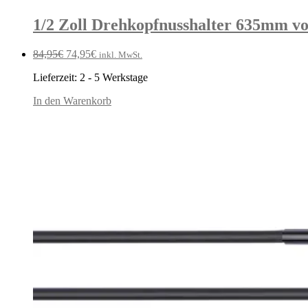
1/2 Zoll Drehkopfnusshalter 635mm v
Ursprünglicher
Aktueller
84,95
€
74,95
€
inkl. MwSt.
Preis
Preis
Lieferzeit:
2 - 5 Werkstage
war:
ist:
84,95€
74,95€.
In den Warenkorb