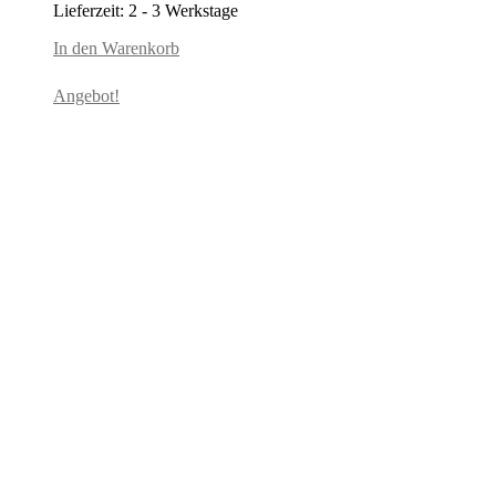
Lieferzeit:
2 - 3 Werkstage
war:
ist:
89,95€
69,95€.
In den Warenkorb
Angebot!