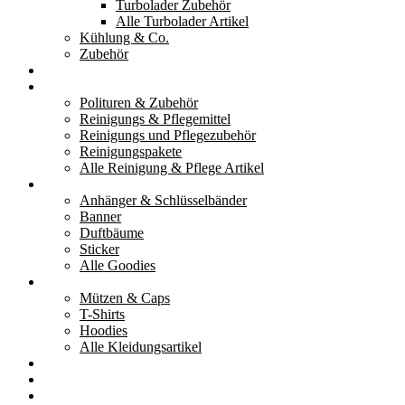
Turbolader Zubehör
Alle Turbolader Artikel
Kühlung & Co.
Zubehör
Werkzeug
Reinigung & Pflege
Polituren & Zubehör
Reinigungs & Pflegemittel
Reinigungs und Pflegezubehör
Reinigungspakete
Alle Reinigung & Pflege Artikel
Goodies
Anhänger & Schlüsselbänder
Banner
Duftbäume
Sticker
Alle Goodies
Kleidung
Mützen & Caps
T-Shirts
Hoodies
Alle Kleidungsartikel
% Aktionen
Service & weiteres
Social Media