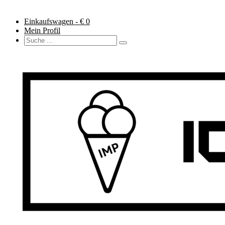
Einkaufswagen - €
0
Mein Profil