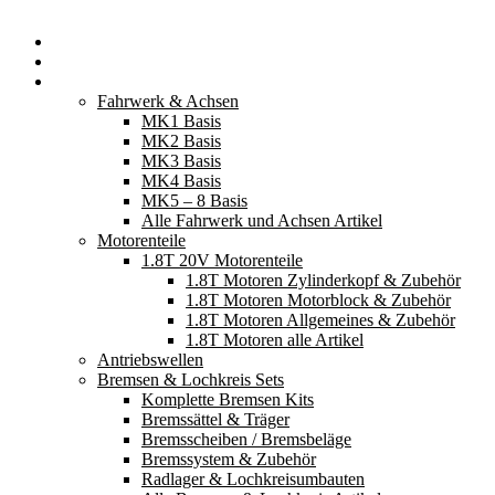
Startseite
Neuerscheinungen
Fahrzeugteile
Fahrwerk & Achsen
MK1 Basis
MK2 Basis
MK3 Basis
MK4 Basis
MK5 – 8 Basis
Alle Fahrwerk und Achsen Artikel
Motorenteile
1.8T 20V Motorenteile
1.8T Motoren Zylinderkopf & Zubehör
1.8T Motoren Motorblock & Zubehör
1.8T Motoren Allgemeines & Zubehör
1.8T Motoren alle Artikel
Antriebswellen
Bremsen & Lochkreis Sets
Komplette Bremsen Kits
Bremssättel & Träger
Bremsscheiben / Bremsbeläge
Bremssystem & Zubehör
Radlager & Lochkreisumbauten