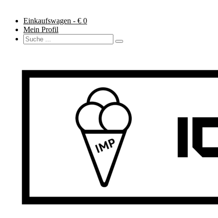
Einkaufswagen - €
0
Mein Profil