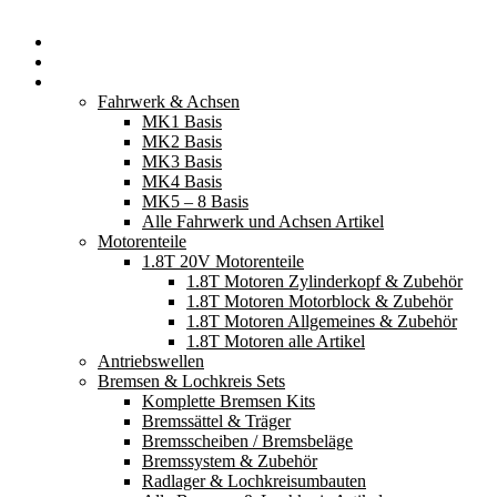
Startseite
Neuerscheinungen
Fahrzeugteile
Fahrwerk & Achsen
MK1 Basis
MK2 Basis
MK3 Basis
MK4 Basis
MK5 – 8 Basis
Alle Fahrwerk und Achsen Artikel
Motorenteile
1.8T 20V Motorenteile
1.8T Motoren Zylinderkopf & Zubehör
1.8T Motoren Motorblock & Zubehör
1.8T Motoren Allgemeines & Zubehör
1.8T Motoren alle Artikel
Antriebswellen
Bremsen & Lochkreis Sets
Komplette Bremsen Kits
Bremssättel & Träger
Bremsscheiben / Bremsbeläge
Bremssystem & Zubehör
Radlager & Lochkreisumbauten