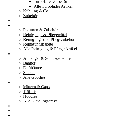
Turbolader Zubehör
Alle Turbolader Artikel
Kühlung & Co.
Zubehör
Werkzeug
Reinigung & Pflege
Polituren & Zubehör
Reinigungs & Pflegemittel
Reinigungs und Pflegezubehör
Reinigungspakete
Alle Reinigung & Pflege Artikel
Goodies
Anhänger & Schlüsselbänder
Banner
Duftbäume
Sticker
Alle Goodies
Kleidung
Mützen & Caps
T-Shirts
Hoodies
Alle Kleidungsartikel
% Aktionen
Service & weiteres
Social Media