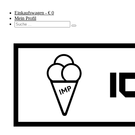
Einkaufswagen - €
0
Mein Profil