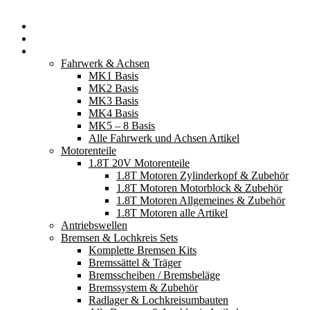
Startseite
Neuerscheinungen
Fahrzeugteile
Fahrwerk & Achsen
MK1 Basis
MK2 Basis
MK3 Basis
MK4 Basis
MK5 – 8 Basis
Alle Fahrwerk und Achsen Artikel
Motorenteile
1.8T 20V Motorenteile
1.8T Motoren Zylinderkopf & Zubehör
1.8T Motoren Motorblock & Zubehör
1.8T Motoren Allgemeines & Zubehör
1.8T Motoren alle Artikel
Antriebswellen
Bremsen & Lochkreis Sets
Komplette Bremsen Kits
Bremssättel & Träger
Bremsscheiben / Bremsbeläge
Bremssystem & Zubehör
Radlager & Lochkreisumbauten