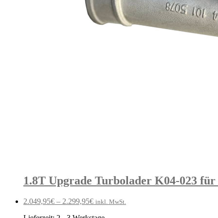
1.8T Upgrade Turbolader K04-023 für 
2.049,95
€
–
2.299,95
€
inkl. MwSt.
Lieferzeit:
2 - 3 Werkstage