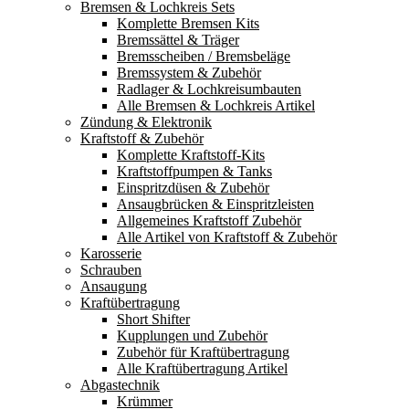
Bremsen & Lochkreis Sets
Komplette Bremsen Kits
Bremssättel & Träger
Bremsscheiben / Bremsbeläge
Bremssystem & Zubehör
Radlager & Lochkreisumbauten
Alle Bremsen & Lochkreis Artikel
Zündung & Elektronik
Kraftstoff & Zubehör
Komplette Kraftstoff-Kits
Kraftstoffpumpen & Tanks
Einspritzdüsen & Zubehör
Ansaugbrücken & Einspritzleisten
Allgemeines Kraftstoff Zubehör
Alle Artikel von Kraftstoff & Zubehör
Karosserie
Schrauben
Ansaugung
Kraftübertragung
Short Shifter
Kupplungen und Zubehör
Zubehör für Kraftübertragung
Alle Kraftübertragung Artikel
Abgastechnik
Krümmer