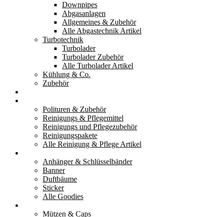
Downpipes
Abgasanlagen
Allgemeines & Zubehör
Alle Abgastechnik Artikel
Turbotechnik
Turbolader
Turbolader Zubehör
Alle Turbolader Artikel
Kühlung & Co.
Zubehör
Werkzeug
Reinigung & Pflege
Polituren & Zubehör
Reinigungs & Pflegemittel
Reinigungs und Pflegezubehör
Reinigungspakete
Alle Reinigung & Pflege Artikel
Goodies
Anhänger & Schlüsselbänder
Banner
Duftbäume
Sticker
Alle Goodies
Kleidung
Mützen & Caps