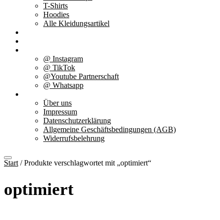
T-Shirts
Hoodies
Alle Kleidungsartikel
% Aktionen
Service & weiteres
Social Media
@ Instagram
@ TikTok
@Youtube Partnerschaft
@ Whatsapp
Über uns
Über uns
Impressum
Datenschutzerklärung
Allgemeine Geschäftsbedingungen (AGB)
Widerrufsbelehrung
Start
/ Produkte verschlagwortet mit „optimiert“
optimiert