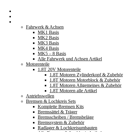
Startseite
Neuerscheinungen
Fahrzeugteile
Fahrwerk & Achsen
MK1 Basis
MK2 Basis
MK3 Basis
MK4 Basis
MK5 – 8 Basis
Alle Fahrwerk und Achsen Artikel
Motorenteile
1.8T 20V Motorenteile
1.8T Motoren Zylinderkopf & Zubehör
1.8T Motoren Motorblock & Zubehör
1.8T Motoren Allgemeines & Zubehör
1.8T Motoren alle Artikel
Antriebswellen
Bremsen & Lochkreis Sets
Komplette Bremsen Kits
Bremssättel & Träger
Bremsscheiben / Bremsbeläge
Bremssystem & Zubehör
Radlager & Lochkreisumbauten