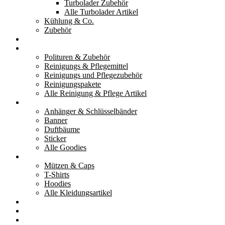
Turbolader Zubehör
Alle Turbolader Artikel
Kühlung & Co.
Zubehör
Werkzeug
Reinigung & Pflege
Polituren & Zubehör
Reinigungs & Pflegemittel
Reinigungs und Pflegezubehör
Reinigungspakete
Alle Reinigung & Pflege Artikel
Goodies
Anhänger & Schlüsselbänder
Banner
Duftbäume
Sticker
Alle Goodies
Kleidung
Mützen & Caps
T-Shirts
Hoodies
Alle Kleidungsartikel
% Aktionen
Service & weiteres
Social Media