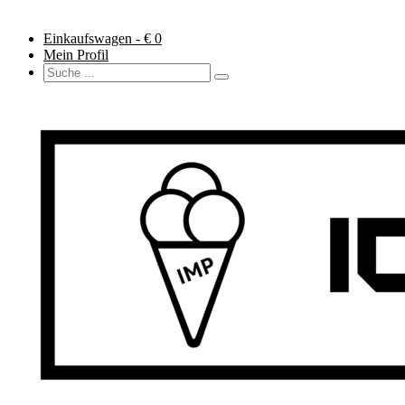
Einkaufswagen - €
0
Mein Profil