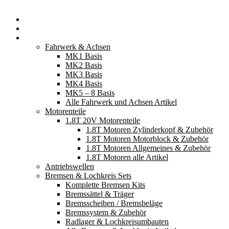
Startseite
Neuerscheinungen
Fahrzeugteile
Fahrwerk & Achsen
MK1 Basis
MK2 Basis
MK3 Basis
MK4 Basis
MK5 – 8 Basis
Alle Fahrwerk und Achsen Artikel
Motorenteile
1.8T 20V Motorenteile
1.8T Motoren Zylinderkopf & Zubehör
1.8T Motoren Motorblock & Zubehör
1.8T Motoren Allgemeines & Zubehör
1.8T Motoren alle Artikel
Antriebswellen
Bremsen & Lochkreis Sets
Komplette Bremsen Kits
Bremssättel & Träger
Bremsscheiben / Bremsbeläge
Bremssystem & Zubehör
Radlager & Lochkreisumbauten