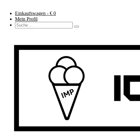
Einkaufswagen - €
0
Mein Profil