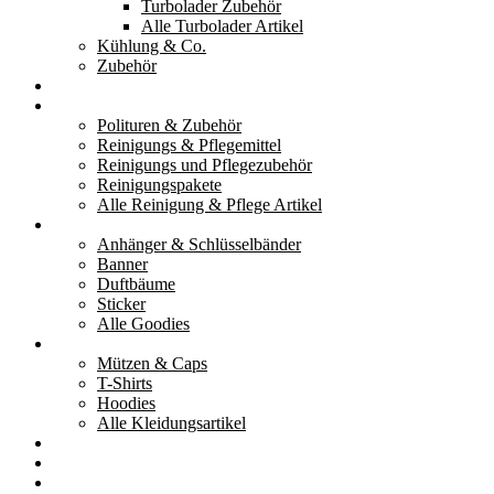
Turbolader Zubehör
Alle Turbolader Artikel
Kühlung & Co.
Zubehör
Werkzeug
Reinigung & Pflege
Polituren & Zubehör
Reinigungs & Pflegemittel
Reinigungs und Pflegezubehör
Reinigungspakete
Alle Reinigung & Pflege Artikel
Goodies
Anhänger & Schlüsselbänder
Banner
Duftbäume
Sticker
Alle Goodies
Kleidung
Mützen & Caps
T-Shirts
Hoodies
Alle Kleidungsartikel
% Aktionen
Service & weiteres
Social Media