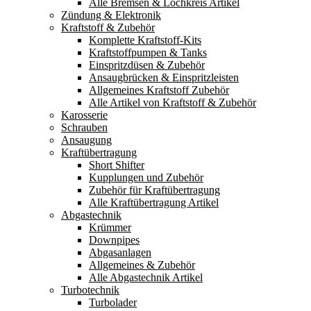
Alle Bremsen & Lochkreis Artikel
Zündung & Elektronik
Kraftstoff & Zubehör
Komplette Kraftstoff-Kits
Kraftstoffpumpen & Tanks
Einspritzdüsen & Zubehör
Ansaugbrücken & Einspritzleisten
Allgemeines Kraftstoff Zubehör
Alle Artikel von Kraftstoff & Zubehör
Karosserie
Schrauben
Ansaugung
Kraftübertragung
Short Shifter
Kupplungen und Zubehör
Zubehör für Kraftübertragung
Alle Kraftübertragung Artikel
Abgastechnik
Krümmer
Downpipes
Abgasanlagen
Allgemeines & Zubehör
Alle Abgastechnik Artikel
Turbotechnik
Turbolader