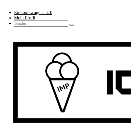
Einkaufswagen - €
0
Mein Profil