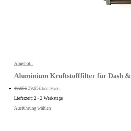
Angebot!
Aluminium Kraftstofffilter für Dash &
Ursprünglicher
Aktueller
49,95
€
39,95
€
inkl. MwSt.
Preis
Preis
Lieferzeit:
2 - 3 Werkstage
war:
ist:
49,95€
39,95€.
Ausführung wählen