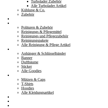
Turbolader Zubehör
Alle Turbolader Artikel
Kühlung & Co.
Zubehör
Werkzeug
Reinigung & Pflege
Polituren & Zubehör
Reinigungs & Pflegemittel
Reinigungs und Pflegezubehör
Reinigungspakete
Alle Reinigung & Pflege Artikel
Goodies
Anhänger & Schlüsselbänder
Banner
Duftbäume
Sticker
Alle Goodies
Kleidung
Mützen & Caps
T-Shirts
Hoodies
Alle Kleidungsartikel
% Aktionen
Service & weiteres
Social Media