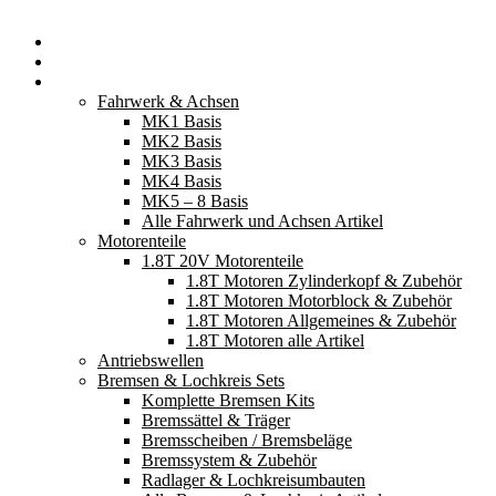
Startseite
Neuerscheinungen
Fahrzeugteile
Fahrwerk & Achsen
MK1 Basis
MK2 Basis
MK3 Basis
MK4 Basis
MK5 – 8 Basis
Alle Fahrwerk und Achsen Artikel
Motorenteile
1.8T 20V Motorenteile
1.8T Motoren Zylinderkopf & Zubehör
1.8T Motoren Motorblock & Zubehör
1.8T Motoren Allgemeines & Zubehör
1.8T Motoren alle Artikel
Antriebswellen
Bremsen & Lochkreis Sets
Komplette Bremsen Kits
Bremssättel & Träger
Bremsscheiben / Bremsbeläge
Bremssystem & Zubehör
Radlager & Lochkreisumbauten