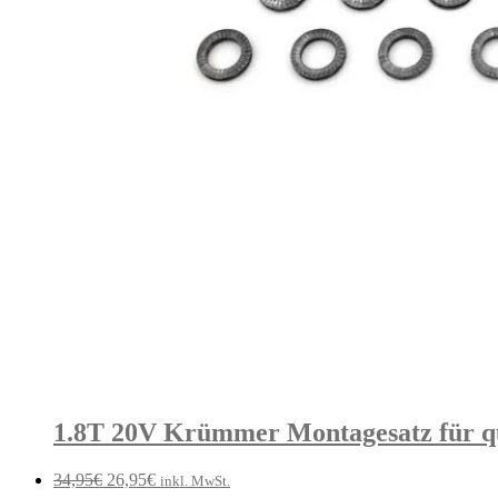
1.8T 20V Krümmer Montagesatz für q
Ursprünglicher
Aktueller
34,95
€
26,95
€
inkl. MwSt.