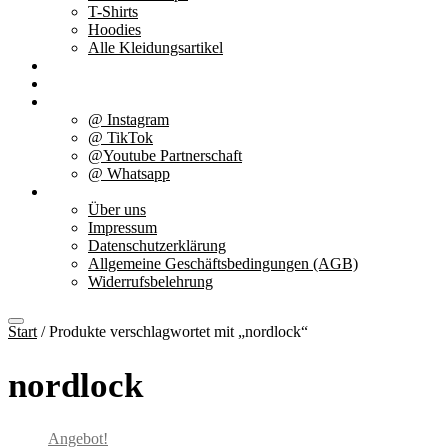
T-Shirts
Hoodies
Alle Kleidungsartikel
% Aktionen
Service & weiteres
Social Media
@ Instagram
@ TikTok
@Youtube Partnerschaft
@ Whatsapp
Über uns
Über uns
Impressum
Datenschutzerklärung
Allgemeine Geschäftsbedingungen (AGB)
Widerrufsbelehrung
Start
/ Produkte verschlagwortet mit „nordlock“
nordlock
Angebot!