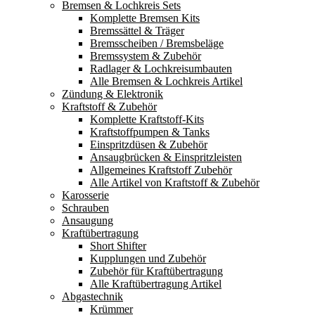
Bremsen & Lochkreis Sets
Komplette Bremsen Kits
Bremssättel & Träger
Bremsscheiben / Bremsbeläge
Bremssystem & Zubehör
Radlager & Lochkreisumbauten
Alle Bremsen & Lochkreis Artikel
Zündung & Elektronik
Kraftstoff & Zubehör
Komplette Kraftstoff-Kits
Kraftstoffpumpen & Tanks
Einspritzdüsen & Zubehör
Ansaugbrücken & Einspritzleisten
Allgemeines Kraftstoff Zubehör
Alle Artikel von Kraftstoff & Zubehör
Karosserie
Schrauben
Ansaugung
Kraftübertragung
Short Shifter
Kupplungen und Zubehör
Zubehör für Kraftübertragung
Alle Kraftübertragung Artikel
Abgastechnik
Krümmer