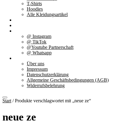
T-Shirts
Hoodies
Alle Kleidungsartikel
% Aktionen
Service & weiteres
Social Media
@ Instagram
@ TikTok
@Youtube Partnerschaft
@ Whatsapp
Über uns
Über uns
Impressum
Datenschutzerklärung
Allgemeine Geschäftsbedingungen (AGB)
Widerrufsbelehrung
Start
/ Produkte verschlagwortet mit „neue ze“
neue ze