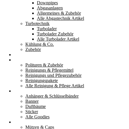
Downpipes
Abgasanlagen
Allgemeines & Zubehör
Alle Abgastechnik Artikel
Turbotechnik
Turbolader
Turbolader Zubehör
Alle Turbolader Artikel
Kühlung & Co.
Zubehör
Werkzeug
Reinigung & Pflege
Polituren & Zubehör
Reinigungs & Pflegemittel
Reinigungs und Pflegezubehör
Reinigungspakete
Alle Reinigung & Pflege Artikel
Goodies
Anhänger & Schlüsselbänder
Banner
Duftbäume
Sticker
Alle Goodies
Kleidung
Mützen & Caps