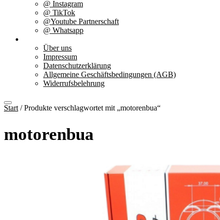
@ Instagram
@ TikTok
@Youtube Partnerschaft
@ Whatsapp
Über uns
Über uns
Impressum
Datenschutzerklärung
Allgemeine Geschäftsbedingungen (AGB)
Widerrufsbelehrung
Start
/ Produkte verschlagwortet mit „motorenbua“
motorenbua