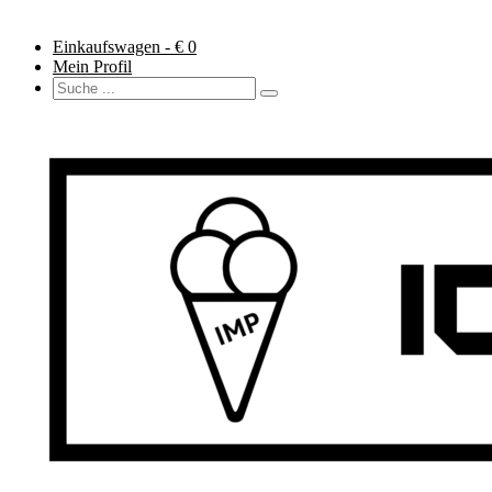
Einkaufswagen - €
0
Mein Profil