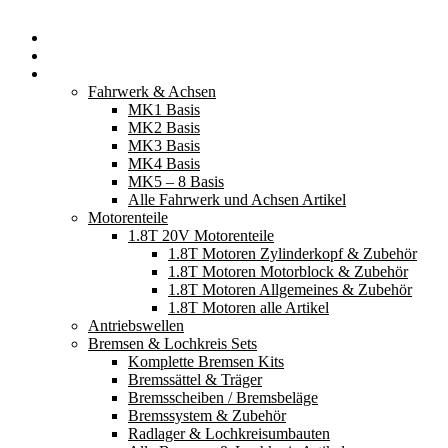
Startseite
Neuerscheinungen
Fahrzeugteile
Fahrwerk & Achsen
MK1 Basis
MK2 Basis
MK3 Basis
MK4 Basis
MK5 – 8 Basis
Alle Fahrwerk und Achsen Artikel
Motorenteile
1.8T 20V Motorenteile
1.8T Motoren Zylinderkopf & Zubehör
1.8T Motoren Motorblock & Zubehör
1.8T Motoren Allgemeines & Zubehör
1.8T Motoren alle Artikel
Antriebswellen
Bremsen & Lochkreis Sets
Komplette Bremsen Kits
Bremssättel & Träger
Bremsscheiben / Bremsbeläge
Bremssystem & Zubehör
Radlager & Lochkreisumbauten