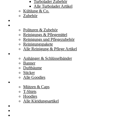
Turbolader Zubehör
Alle Turbolader Artikel
Kühlung & Co.
Zubehör
Werkzeug
Reinigung & Pflege
Polituren & Zubehör
Reinigungs & Pflegemittel
Reinigungs und Pflegezubehör
Reinigungspakete
Alle Reinigung & Pflege Artikel
Goodies
Anhänger & Schlüsselbänder
Banner
Duftbäume
Sticker
Alle Goodies
Kleidung
Mützen & Caps
T-Shirts
Hoodies
Alle Kleidungsartikel
% Aktionen
Service & weiteres
Social Media