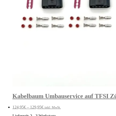
Kabelbaum Umbauservice auf TFSI Zü
124,95
€
–
129,95
€
inkl. MwSt.
Lieferzeit:
2 - 3 Werkstage