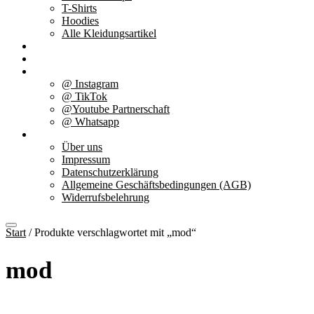
T-Shirts
Hoodies
Alle Kleidungsartikel
% Aktionen
Service & weiteres
Social Media
@ Instagram
@ TikTok
@Youtube Partnerschaft
@ Whatsapp
Über uns
Über uns
Impressum
Datenschutzerklärung
Allgemeine Geschäftsbedingungen (AGB)
Widerrufsbelehrung
Start
/ Produkte verschlagwortet mit „mod“
mod