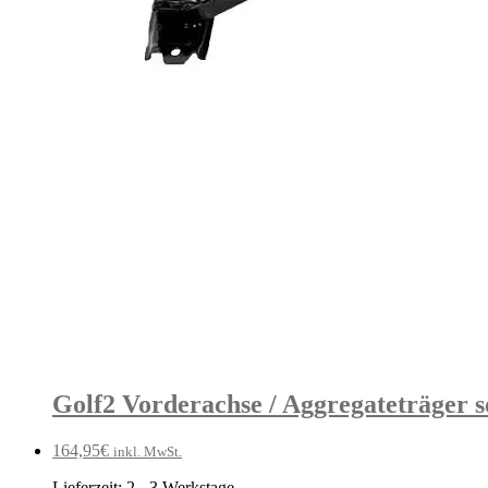
Golf2 Vorderachse / Aggregateträger s
164,95
€
inkl. MwSt.
Lieferzeit:
2 - 3 Werkstage