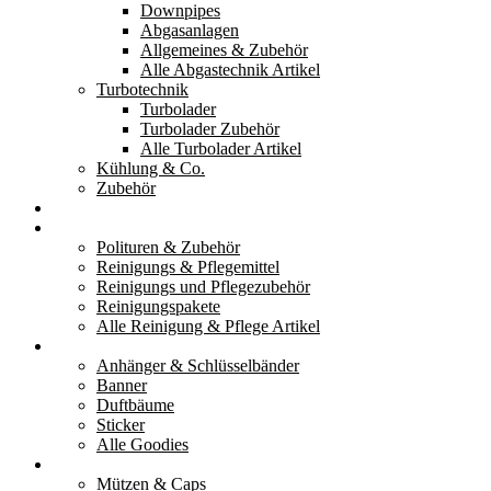
Downpipes
Abgasanlagen
Allgemeines & Zubehör
Alle Abgastechnik Artikel
Turbotechnik
Turbolader
Turbolader Zubehör
Alle Turbolader Artikel
Kühlung & Co.
Zubehör
Werkzeug
Reinigung & Pflege
Polituren & Zubehör
Reinigungs & Pflegemittel
Reinigungs und Pflegezubehör
Reinigungspakete
Alle Reinigung & Pflege Artikel
Goodies
Anhänger & Schlüsselbänder
Banner
Duftbäume
Sticker
Alle Goodies
Kleidung
Mützen & Caps