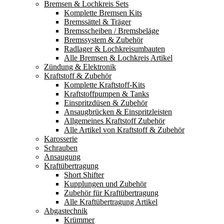
Bremsen & Lochkreis Sets
Komplette Bremsen Kits
Bremssättel & Träger
Bremsscheiben / Bremsbeläge
Bremssystem & Zubehör
Radlager & Lochkreisumbauten
Alle Bremsen & Lochkreis Artikel
Zündung & Elektronik
Kraftstoff & Zubehör
Komplette Kraftstoff-Kits
Kraftstoffpumpen & Tanks
Einspritzdüsen & Zubehör
Ansaugbrücken & Einspritzleisten
Allgemeines Kraftstoff Zubehör
Alle Artikel von Kraftstoff & Zubehör
Karosserie
Schrauben
Ansaugung
Kraftübertragung
Short Shifter
Kupplungen und Zubehör
Zubehör für Kraftübertragung
Alle Kraftübertragung Artikel
Abgastechnik
Krümmer