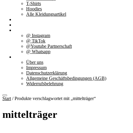
T-Shirts
Hoodies
Alle Kleidungsartikel
% Aktionen
Service & weiteres
Social Media
@ Instagram
@ TikTok
@Youtube Partnerschaft
@ Whatsapp
Über uns
Über uns
Impressum
Datenschutzerklärung
Allgemeine Geschäftsbedingungen (AGB)
Widerrufsbelehrung
Start
/ Produkte verschlagwortet mit „mittelträger“
mittelträger