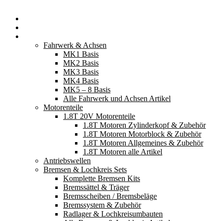
Startseite
Neuerscheinungen
Fahrzeugteile
Fahrwerk & Achsen
MK1 Basis
MK2 Basis
MK3 Basis
MK4 Basis
MK5 – 8 Basis
Alle Fahrwerk und Achsen Artikel
Motorenteile
1.8T 20V Motorenteile
1.8T Motoren Zylinderkopf & Zubehör
1.8T Motoren Motorblock & Zubehör
1.8T Motoren Allgemeines & Zubehör
1.8T Motoren alle Artikel
Antriebswellen
Bremsen & Lochkreis Sets
Komplette Bremsen Kits
Bremssättel & Träger
Bremsscheiben / Bremsbeläge
Bremssystem & Zubehör
Radlager & Lochkreisumbauten