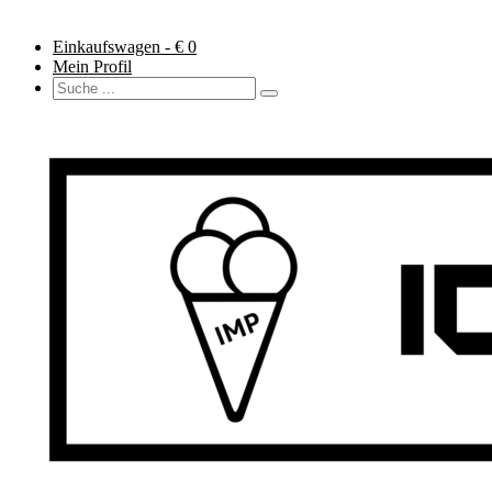
Einkaufswagen - €
0
Mein Profil