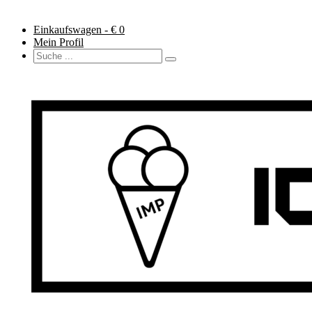
Einkaufswagen - €
0
Mein Profil