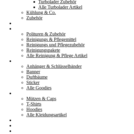
Turbolader Zubehör
Alle Turbolader Artikel
Kühlung & Co.
Zubehör
Werkzeug
Reinigung & Pflege
Polituren & Zubehör
Reinigungs & Pflegemittel
Reinigungs und Pflegezubehör
Reinigungspakete
Alle Reinigung & Pflege Artikel
Goodies
Anhänger & Schlüsselbänder
Banner
Duftbäume
Sticker
Alle Goodies
Kleidung
Mützen & Caps
T-Shirts
Hoodies
Alle Kleidungsartikel
% Aktionen
Service & weiteres
Social Media