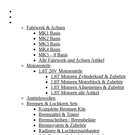
Startseite
Neuerscheinungen
Fahrzeugteile
Fahrwerk & Achsen
MK1 Basis
MK2 Basis
MK3 Basis
MK4 Basis
MK5 – 8 Basis
Alle Fahrwerk und Achsen Artikel
Motorenteile
1.8T 20V Motorenteile
1.8T Motoren Zylinderkopf & Zubehör
1.8T Motoren Motorblock & Zubehör
1.8T Motoren Allgemeines & Zubehör
1.8T Motoren alle Artikel
Antriebswellen
Bremsen & Lochkreis Sets
Komplette Bremsen Kits
Bremssättel & Träger
Bremsscheiben / Bremsbeläge
Bremssystem & Zubehör
Radlager & Lochkreisumbauten