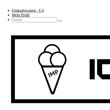
Einkaufswagen - €
0
Mein Profil