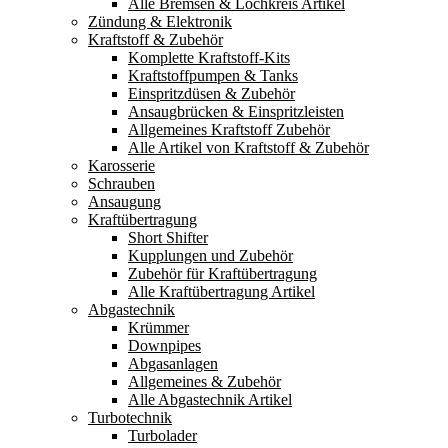
Alle Bremsen & Lochkreis Artikel
Zündung & Elektronik
Kraftstoff & Zubehör
Komplette Kraftstoff-Kits
Kraftstoffpumpen & Tanks
Einspritzdüsen & Zubehör
Ansaugbrücken & Einspritzleisten
Allgemeines Kraftstoff Zubehör
Alle Artikel von Kraftstoff & Zubehör
Karosserie
Schrauben
Ansaugung
Kraftübertragung
Short Shifter
Kupplungen und Zubehör
Zubehör für Kraftübertragung
Alle Kraftübertragung Artikel
Abgastechnik
Krümmer
Downpipes
Abgasanlagen
Allgemeines & Zubehör
Alle Abgastechnik Artikel
Turbotechnik
Turbolader