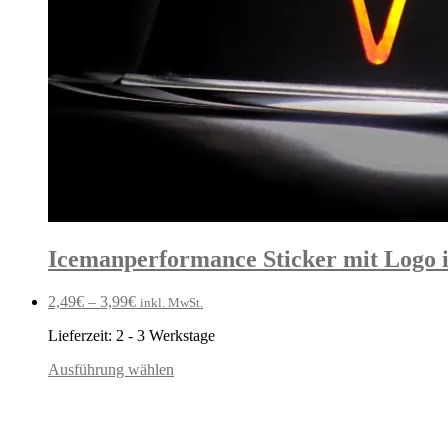
Icemanperformance Sticker mit Logo 
2,49
€
–
3,99
€
inkl. MwSt.
Lieferzeit:
2 - 3 Werkstage
Ausführung wählen