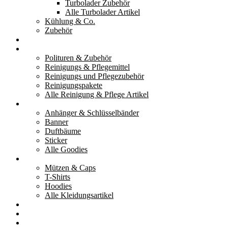
Turbolader Zubehör
Alle Turbolader Artikel
Kühlung & Co.
Zubehör
Werkzeug
Reinigung & Pflege
Polituren & Zubehör
Reinigungs & Pflegemittel
Reinigungs und Pflegezubehör
Reinigungspakete
Alle Reinigung & Pflege Artikel
Goodies
Anhänger & Schlüsselbänder
Banner
Duftbäume
Sticker
Alle Goodies
Kleidung
Mützen & Caps
T-Shirts
Hoodies
Alle Kleidungsartikel
% Aktionen
Service & weiteres
Social Media