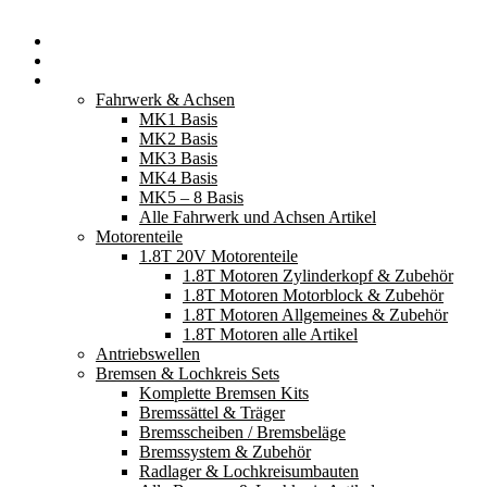
Startseite
Neuerscheinungen
Fahrzeugteile
Fahrwerk & Achsen
MK1 Basis
MK2 Basis
MK3 Basis
MK4 Basis
MK5 – 8 Basis
Alle Fahrwerk und Achsen Artikel
Motorenteile
1.8T 20V Motorenteile
1.8T Motoren Zylinderkopf & Zubehör
1.8T Motoren Motorblock & Zubehör
1.8T Motoren Allgemeines & Zubehör
1.8T Motoren alle Artikel
Antriebswellen
Bremsen & Lochkreis Sets
Komplette Bremsen Kits
Bremssättel & Träger
Bremsscheiben / Bremsbeläge
Bremssystem & Zubehör
Radlager & Lochkreisumbauten