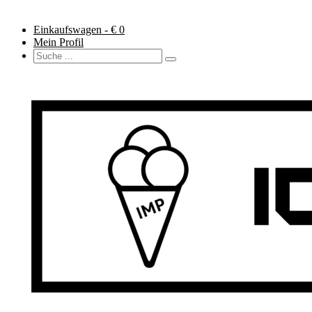
Einkaufswagen - €
0
Mein Profil