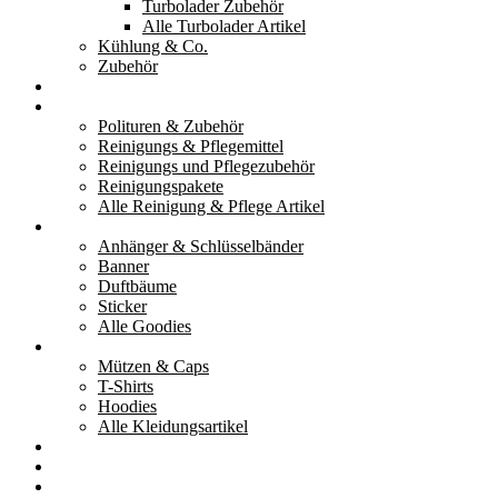
Turbolader Zubehör
Alle Turbolader Artikel
Kühlung & Co.
Zubehör
Werkzeug
Reinigung & Pflege
Polituren & Zubehör
Reinigungs & Pflegemittel
Reinigungs und Pflegezubehör
Reinigungspakete
Alle Reinigung & Pflege Artikel
Goodies
Anhänger & Schlüsselbänder
Banner
Duftbäume
Sticker
Alle Goodies
Kleidung
Mützen & Caps
T-Shirts
Hoodies
Alle Kleidungsartikel
% Aktionen
Service & weiteres
Social Media