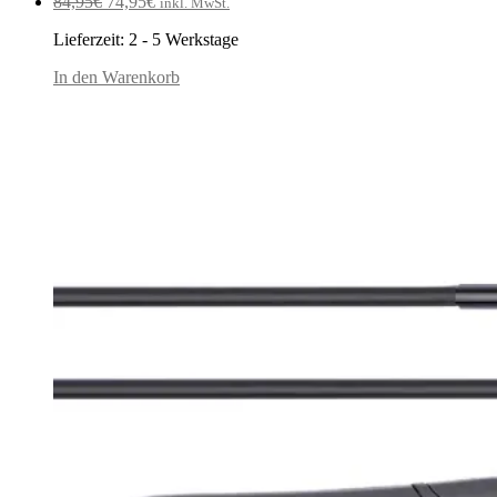
Ursprünglicher
Aktueller
84,95
€
74,95
€
inkl. MwSt.
Preis
Preis
Lieferzeit:
2 - 5 Werkstage
war:
ist:
84,95€
74,95€.
In den Warenkorb