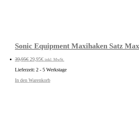
Sonic Equipment Maxihaken Satz Maxi
Ursprünglicher
Aktueller
39,95
€
29,95
€
inkl. MwSt.
Preis
Preis
Lieferzeit:
2 - 5 Werkstage
war:
ist:
39,95€
29,95€.
In den Warenkorb