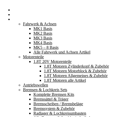
Startseite
Neuerscheinungen
Fahrzeugteile
Fahrwerk & Achsen
MK1 Basis
MK2 Basis
MK3 Basis
MK4 Basis
MK5 – 8 Basis
Alle Fahrwerk und Achsen Artikel
Motorenteile
1.8T 20V Motorenteile
1.8T Motoren Zylinderkopf & Zubehör
1.8T Motoren Motorblock & Zubehör
1.8T Motoren Allgemeines & Zubehör
1.8T Motoren alle Artikel
Antriebswellen
Bremsen & Lochkreis Sets
Komplette Bremsen Kits
Bremssättel & Träger
Bremsscheiben / Bremsbeläge
Bremssystem & Zubehör
Radlager & Lochkreisumbauten