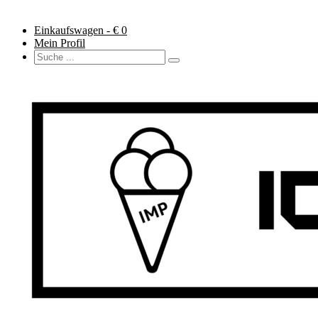
Einkaufswagen - €
0
Mein Profil