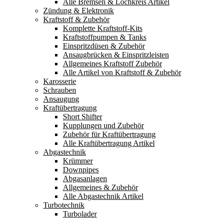
Alle Bremsen & Lochkreis Artikel
Zündung & Elektronik
Kraftstoff & Zubehör
Komplette Kraftstoff-Kits
Kraftstoffpumpen & Tanks
Einspritzdüsen & Zubehör
Ansaugbrücken & Einspritzleisten
Allgemeines Kraftstoff Zubehör
Alle Artikel von Kraftstoff & Zubehör
Karosserie
Schrauben
Ansaugung
Kraftübertragung
Short Shifter
Kupplungen und Zubehör
Zubehör für Kraftübertragung
Alle Kraftübertragung Artikel
Abgastechnik
Krümmer
Downpipes
Abgasanlagen
Allgemeines & Zubehör
Alle Abgastechnik Artikel
Turbotechnik
Turbolader