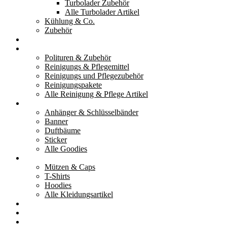
Turbolader Zubehör
Alle Turbolader Artikel
Kühlung & Co.
Zubehör
Werkzeug
Reinigung & Pflege
Polituren & Zubehör
Reinigungs & Pflegemittel
Reinigungs und Pflegezubehör
Reinigungspakete
Alle Reinigung & Pflege Artikel
Goodies
Anhänger & Schlüsselbänder
Banner
Duftbäume
Sticker
Alle Goodies
Kleidung
Mützen & Caps
T-Shirts
Hoodies
Alle Kleidungsartikel
% Aktionen
Service & weiteres
Social Media