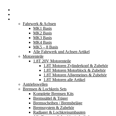
Startseite
Neuerscheinungen
Fahrzeugteile
Fahrwerk & Achsen
MK1 Basis
MK2 Basis
MK3 Basis
MK4 Basis
MK5 – 8 Basis
Alle Fahrwerk und Achsen Artikel
Motorenteile
1.8T 20V Motorenteile
1.8T Motoren Zylinderkopf & Zubehör
1.8T Motoren Motorblock & Zubehör
1.8T Motoren Allgemeines & Zubehör
1.8T Motoren alle Artikel
Antriebswellen
Bremsen & Lochkreis Sets
Komplette Bremsen Kits
Bremssättel & Träger
Bremsscheiben / Bremsbeläge
Bremssystem & Zubehör
Radlager & Lochkreisumbauten