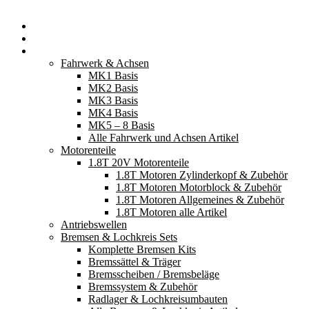
Startseite
Neuerscheinungen
Fahrzeugteile
Fahrwerk & Achsen
MK1 Basis
MK2 Basis
MK3 Basis
MK4 Basis
MK5 – 8 Basis
Alle Fahrwerk und Achsen Artikel
Motorenteile
1.8T 20V Motorenteile
1.8T Motoren Zylinderkopf & Zubehör
1.8T Motoren Motorblock & Zubehör
1.8T Motoren Allgemeines & Zubehör
1.8T Motoren alle Artikel
Antriebswellen
Bremsen & Lochkreis Sets
Komplette Bremsen Kits
Bremssättel & Träger
Bremsscheiben / Bremsbeläge
Bremssystem & Zubehör
Radlager & Lochkreisumbauten