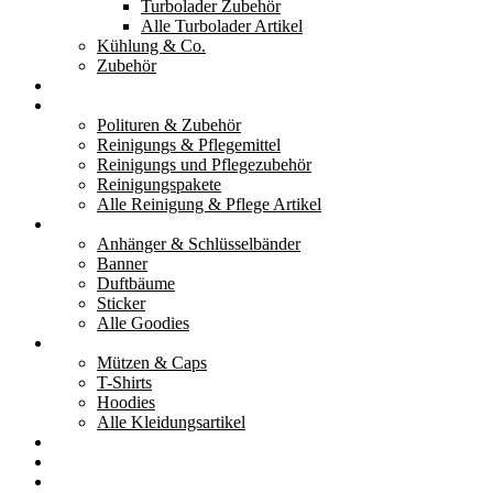
Turbolader Zubehör
Alle Turbolader Artikel
Kühlung & Co.
Zubehör
Werkzeug
Reinigung & Pflege
Polituren & Zubehör
Reinigungs & Pflegemittel
Reinigungs und Pflegezubehör
Reinigungspakete
Alle Reinigung & Pflege Artikel
Goodies
Anhänger & Schlüsselbänder
Banner
Duftbäume
Sticker
Alle Goodies
Kleidung
Mützen & Caps
T-Shirts
Hoodies
Alle Kleidungsartikel
% Aktionen
Service & weiteres
Social Media