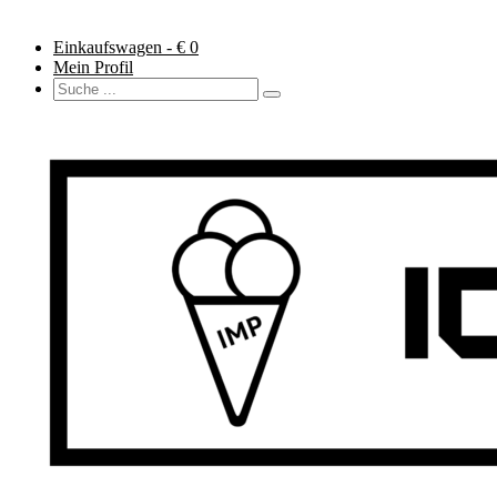
Einkaufswagen - €
0
Mein Profil