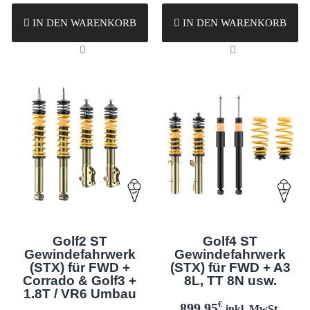
IN DEN WARENKORB
IN DEN WARENKORB
Golf2 ST
Golf4 ST
Gewindefahrwerk
Gewindefahrwerk
(STX) für FWD +
(STX) für FWD + A3
Corrado & Golf3 +
8L, TT 8N usw.
1.8T / VR6 Umbau
€
899,95
inkl. MwSt.