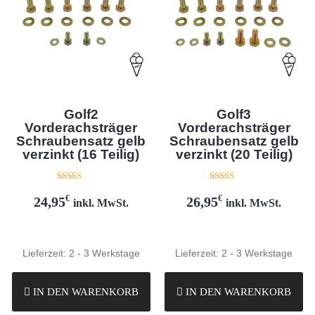
Golf2
Golf3
Vorderachsträger
Vorderachsträger
Schraubensatz gelb
Schraubensatz gelb
verzinkt (16 Teilig)
verzinkt (20 Teilig)
Bewertet mit
Bewertet mit
5.00
5.00
€
€
24,95
26,95
inkl. MwSt.
inkl. MwSt.
von 5
von 5
Lieferzeit:
2 - 3 Werkstage
Lieferzeit:
2 - 3 Werkstage
IN DEN WARENKORB
IN DEN WARENKORB