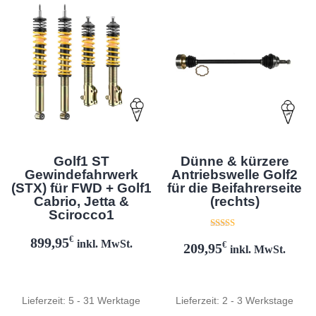
Dünne & kürzere
Golf1 ST
Antriebswelle Golf2
Gewindefahrwerk
für die Beifahrerseite
(STX) für FWD + Golf1
(rechts)
Cabrio, Jetta &
Scirocco1
Bewertet mit
€
899,95
inkl. MwSt.
5.00
€
209,95
inkl. MwSt.
von 5
Lieferzeit:
5 - 31 Werktage
Lieferzeit:
2 - 3 Werkstage