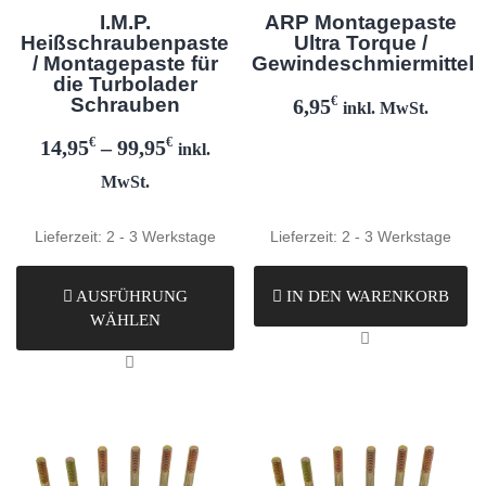
I.M.P.
ARP Montagepaste
Heißschraubenpaste
Ultra Torque /
/ Montagepaste für
Gewindeschmiermittel
die Turbolader
Schrauben
€
6,95
inkl. MwSt.
€
€
14,95
–
99,95
inkl.
MwSt.
Lieferzeit:
2 - 3 Werkstage
Lieferzeit:
2 - 3 Werkstage
AUSFÜHRUNG
IN DEN WARENKORB
WÄHLEN