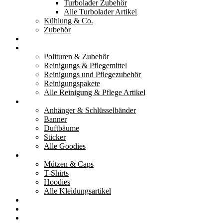
Turbolader Zubehör
Alle Turbolader Artikel
Kühlung & Co.
Zubehör
Werkzeug
Reinigung & Pflege
Polituren & Zubehör
Reinigungs & Pflegemittel
Reinigungs und Pflegezubehör
Reinigungspakete
Alle Reinigung & Pflege Artikel
Goodies
Anhänger & Schlüsselbänder
Banner
Duftbäume
Sticker
Alle Goodies
Kleidung
Mützen & Caps
T-Shirts
Hoodies
Alle Kleidungsartikel
% Aktionen
Service & weiteres
Social Media