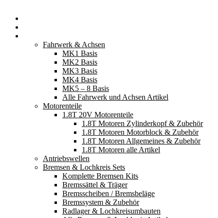
Startseite
Neuerscheinungen
Fahrzeugteile
Fahrwerk & Achsen
MK1 Basis
MK2 Basis
MK3 Basis
MK4 Basis
MK5 – 8 Basis
Alle Fahrwerk und Achsen Artikel
Motorenteile
1.8T 20V Motorenteile
1.8T Motoren Zylinderkopf & Zubehör
1.8T Motoren Motorblock & Zubehör
1.8T Motoren Allgemeines & Zubehör
1.8T Motoren alle Artikel
Antriebswellen
Bremsen & Lochkreis Sets
Komplette Bremsen Kits
Bremssättel & Träger
Bremsscheiben / Bremsbeläge
Bremssystem & Zubehör
Radlager & Lochkreisumbauten