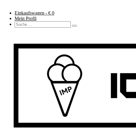
Einkaufswagen - €
0
Mein Profil