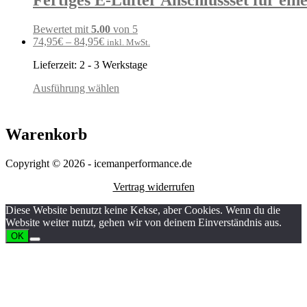
Fertiges E-Lüfter Anschlussset für ein
Bewertet mit
5.00
von 5
74,95
€
–
84,95
€
inkl. MwSt.
Lieferzeit:
2 - 3 Werkstage
Ausführung wählen
Warenkorb
Copyright © 2026 - icemanperformance.de
Vertrag widerrufen
Diese Website benutzt keine Kekse, aber Cookies. Wenn du die
Website weiter nutzt, gehen wir von deinem Einverständnis aus.
OK