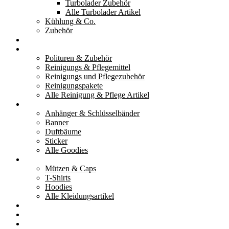
Turbolader Zubehör
Alle Turbolader Artikel
Kühlung & Co.
Zubehör
Werkzeug
Reinigung & Pflege
Polituren & Zubehör
Reinigungs & Pflegemittel
Reinigungs und Pflegezubehör
Reinigungspakete
Alle Reinigung & Pflege Artikel
Goodies
Anhänger & Schlüsselbänder
Banner
Duftbäume
Sticker
Alle Goodies
Kleidung
Mützen & Caps
T-Shirts
Hoodies
Alle Kleidungsartikel
% Aktionen
Service & weiteres
Social Media