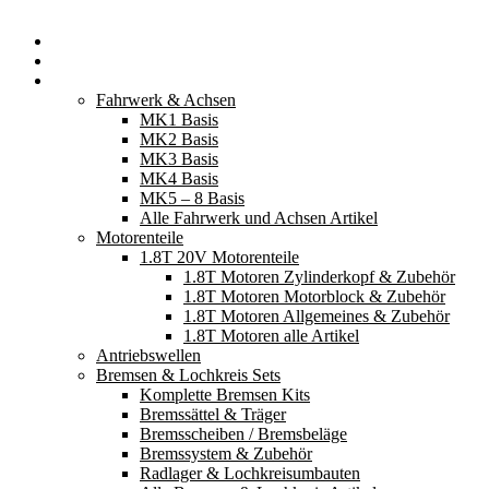
Startseite
Neuerscheinungen
Fahrzeugteile
Fahrwerk & Achsen
MK1 Basis
MK2 Basis
MK3 Basis
MK4 Basis
MK5 – 8 Basis
Alle Fahrwerk und Achsen Artikel
Motorenteile
1.8T 20V Motorenteile
1.8T Motoren Zylinderkopf & Zubehör
1.8T Motoren Motorblock & Zubehör
1.8T Motoren Allgemeines & Zubehör
1.8T Motoren alle Artikel
Antriebswellen
Bremsen & Lochkreis Sets
Komplette Bremsen Kits
Bremssättel & Träger
Bremsscheiben / Bremsbeläge
Bremssystem & Zubehör
Radlager & Lochkreisumbauten