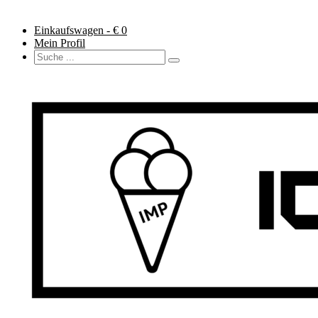
Einkaufswagen - €
0
Mein Profil