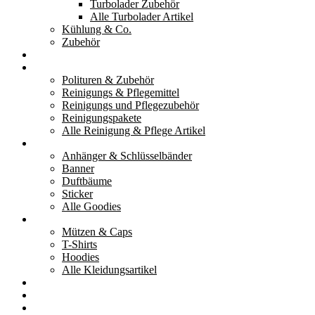
Turbolader Zubehör
Alle Turbolader Artikel
Kühlung & Co.
Zubehör
Werkzeug
Reinigung & Pflege
Polituren & Zubehör
Reinigungs & Pflegemittel
Reinigungs und Pflegezubehör
Reinigungspakete
Alle Reinigung & Pflege Artikel
Goodies
Anhänger & Schlüsselbänder
Banner
Duftbäume
Sticker
Alle Goodies
Kleidung
Mützen & Caps
T-Shirts
Hoodies
Alle Kleidungsartikel
% Aktionen
Service & weiteres
Social Media