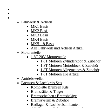
Startseite
Neuerscheinungen
Fahrzeugteile
Fahrwerk & Achsen
MK1 Basis
MK2 Basis
MK3 Basis
MK4 Basis
MK5 – 8 Basis
Alle Fahrwerk und Achsen Artikel
Motorenteile
1.8T 20V Motorenteile
1.8T Motoren Zylinderkopf & Zubehör
1.8T Motoren Motorblock & Zubehör
1.8T Motoren Allgemeines & Zubehör
1.8T Motoren alle Artikel
Antriebswellen
Bremsen & Lochkreis Sets
Komplette Bremsen Kits
Bremssättel & Träger
Bremsscheiben / Bremsbeläge
Bremssystem & Zubehör
Radlager & Lochkreisumbauten