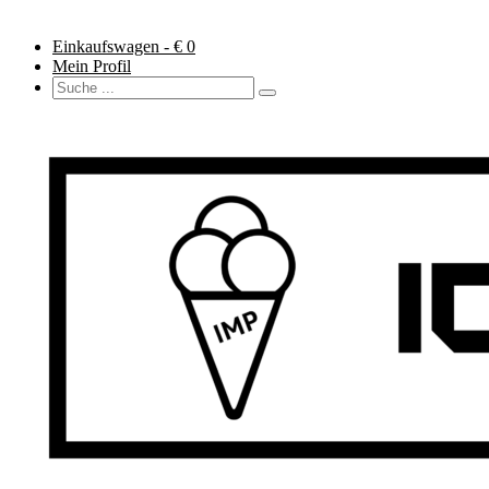
Einkaufswagen - €
0
Mein Profil