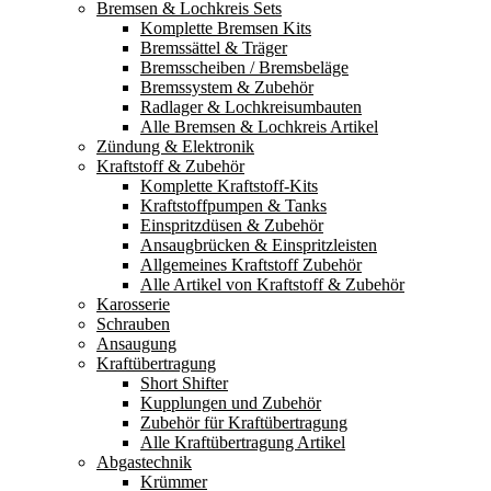
Bremsen & Lochkreis Sets
Komplette Bremsen Kits
Bremssättel & Träger
Bremsscheiben / Bremsbeläge
Bremssystem & Zubehör
Radlager & Lochkreisumbauten
Alle Bremsen & Lochkreis Artikel
Zündung & Elektronik
Kraftstoff & Zubehör
Komplette Kraftstoff-Kits
Kraftstoffpumpen & Tanks
Einspritzdüsen & Zubehör
Ansaugbrücken & Einspritzleisten
Allgemeines Kraftstoff Zubehör
Alle Artikel von Kraftstoff & Zubehör
Karosserie
Schrauben
Ansaugung
Kraftübertragung
Short Shifter
Kupplungen und Zubehör
Zubehör für Kraftübertragung
Alle Kraftübertragung Artikel
Abgastechnik
Krümmer