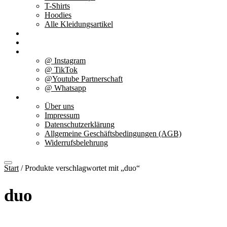
T-Shirts
Hoodies
Alle Kleidungsartikel
% Aktionen
Service & weiteres
Social Media
@ Instagram
@ TikTok
@Youtube Partnerschaft
@ Whatsapp
Über uns
Über uns
Impressum
Datenschutzerklärung
Allgemeine Geschäftsbedingungen (AGB)
Widerrufsbelehrung
Start
/ Produkte verschlagwortet mit „duo“
duo