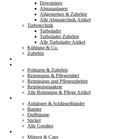
Downpipes
Abgasanlagen
Allgemeines & Zubehör
Alle Abgastechnik Artikel
Turbotechnik
Turbolader
Turbolader Zubehör
Alle Turbolader Artikel
Kühlung & Co.
Zubehör
Werkzeug
Reinigung & Pflege
Polituren & Zubehör
Reinigungs & Pflegemittel
Reinigungs und Pflegezubehör
Reinigungspakete
Alle Reinigung & Pflege Artikel
Goodies
Anhänger & Schlüsselbänder
Banner
Duftbäume
Sticker
Alle Goodies
Kleidung
Mützen & Caps