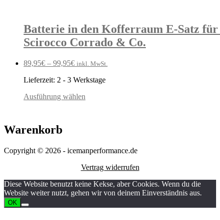
Batterie in den Kofferraum E-Satz fü
Scirocco Corrado & Co.
89,95
€
–
99,95
€
inkl. MwSt.
Lieferzeit:
2 - 3 Werkstage
Ausführung wählen
Warenkorb
Copyright © 2026 - icemanperformance.de
Vertrag widerrufen
Diese Website benutzt keine Kekse, aber Cookies. Wenn du die
Website weiter nutzt, gehen wir von deinem Einverständnis aus.
OK