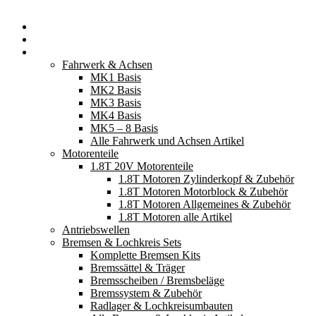
Startseite
Neuerscheinungen
Fahrzeugteile
Fahrwerk & Achsen
MK1 Basis
MK2 Basis
MK3 Basis
MK4 Basis
MK5 – 8 Basis
Alle Fahrwerk und Achsen Artikel
Motorenteile
1.8T 20V Motorenteile
1.8T Motoren Zylinderkopf & Zubehör
1.8T Motoren Motorblock & Zubehör
1.8T Motoren Allgemeines & Zubehör
1.8T Motoren alle Artikel
Antriebswellen
Bremsen & Lochkreis Sets
Komplette Bremsen Kits
Bremssättel & Träger
Bremsscheiben / Bremsbeläge
Bremssystem & Zubehör
Radlager & Lochkreisumbauten