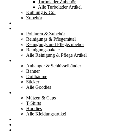
Turbolader Zubehör
Alle Turbolader Artikel
Kühlung & Co.
Zubehör
Werkzeug
Reinigung & Pflege
Polituren & Zubehör
Reinigungs & Pflegemittel
Reinigungs und Pflegezubehör
Reinigungspakete
Alle Reinigung & Pflege Artikel
Goodies
Anhänger & Schlüsselbänder
Banner
Duftbäume
Sticker
Alle Goodies
Kleidung
Mützen & Caps
T-Shirts
Hoodies
Alle Kleidungsartikel
% Aktionen
Service & weiteres
Social Media