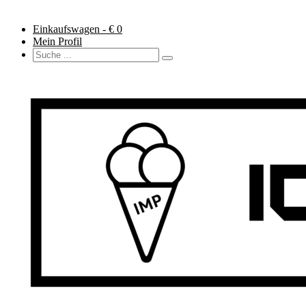
Einkaufswagen - €
0
Mein Profil