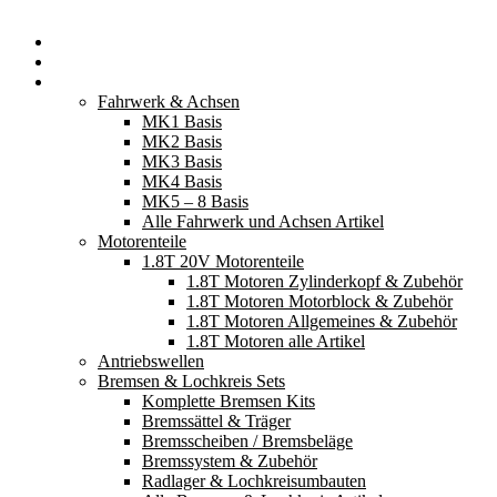
Startseite
Neuerscheinungen
Fahrzeugteile
Fahrwerk & Achsen
MK1 Basis
MK2 Basis
MK3 Basis
MK4 Basis
MK5 – 8 Basis
Alle Fahrwerk und Achsen Artikel
Motorenteile
1.8T 20V Motorenteile
1.8T Motoren Zylinderkopf & Zubehör
1.8T Motoren Motorblock & Zubehör
1.8T Motoren Allgemeines & Zubehör
1.8T Motoren alle Artikel
Antriebswellen
Bremsen & Lochkreis Sets
Komplette Bremsen Kits
Bremssättel & Träger
Bremsscheiben / Bremsbeläge
Bremssystem & Zubehör
Radlager & Lochkreisumbauten