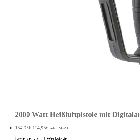
2000 Watt Heißluftpistole mit Digital
Ursprünglicher
Aktueller
154,95
€
114,95
€
inkl. MwSt.
Preis
Preis
Lieferzeit:
2 - 3 Werkstage
war:
ist: