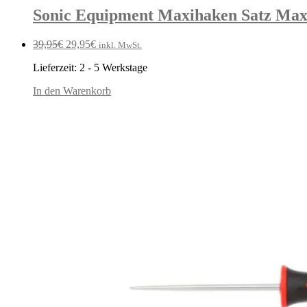
Sonic Equipment Maxihaken Satz Maxi
Ursprünglicher
Aktueller
39,95
€
29,95
€
inkl. MwSt.
Preis
Preis
Lieferzeit:
2 - 5 Werkstage
war:
ist:
39,95€
29,95€.
In den Warenkorb