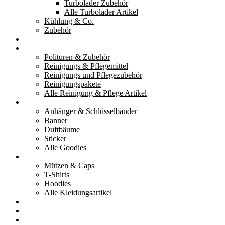
Turbolader Zubehör
Alle Turbolader Artikel
Kühlung & Co.
Zubehör
Werkzeug
Reinigung & Pflege
Polituren & Zubehör
Reinigungs & Pflegemittel
Reinigungs und Pflegezubehör
Reinigungspakete
Alle Reinigung & Pflege Artikel
Goodies
Anhänger & Schlüsselbänder
Banner
Duftbäume
Sticker
Alle Goodies
Kleidung
Mützen & Caps
T-Shirts
Hoodies
Alle Kleidungsartikel
% Aktionen
Service & weiteres
Social Media