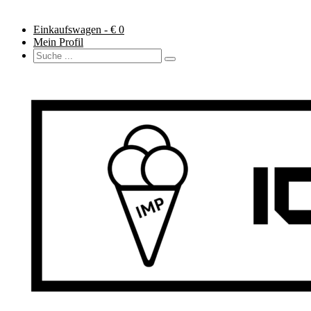
Einkaufswagen - €
0
Mein Profil