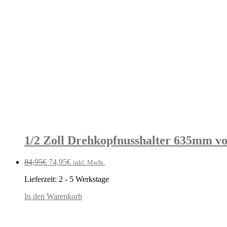
1/2 Zoll Drehkopfnusshalter 635mm v
Ursprünglicher
Aktueller
84,95
€
74,95
€
inkl. MwSt.
Preis
Preis
Lieferzeit:
2 - 5 Werkstage
war:
ist:
84,95€
74,95€.
In den Warenkorb