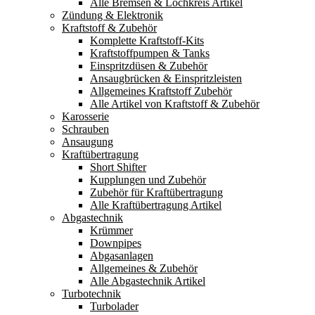
Alle Bremsen & Lochkreis Artikel
Zündung & Elektronik
Kraftstoff & Zubehör
Komplette Kraftstoff-Kits
Kraftstoffpumpen & Tanks
Einspritzdüsen & Zubehör
Ansaugbrücken & Einspritzleisten
Allgemeines Kraftstoff Zubehör
Alle Artikel von Kraftstoff & Zubehör
Karosserie
Schrauben
Ansaugung
Kraftübertragung
Short Shifter
Kupplungen und Zubehör
Zubehör für Kraftübertragung
Alle Kraftübertragung Artikel
Abgastechnik
Krümmer
Downpipes
Abgasanlagen
Allgemeines & Zubehör
Alle Abgastechnik Artikel
Turbotechnik
Turbolader