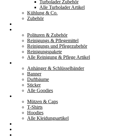
Turbolader Zubehör
Alle Turbolader Artikel
Kühlung & Co.
Zubehör
Werkzeug
Reinigung & Pflege
Polituren & Zubehör
Reinigungs & Pflegemittel
Reinigungs und Pflegezubehör
Reinigungspakete
Alle Reinigung & Pflege Artikel
Goodies
Anhänger & Schlüsselbänder
Banner
Duftbäume
Sticker
Alle Goodies
Kleidung
Mützen & Caps
T-Shirts
Hoodies
Alle Kleidungsartikel
% Aktionen
Service & weiteres
Social Media