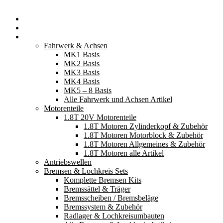
Startseite
Neuerscheinungen
Fahrzeugteile
Fahrwerk & Achsen
MK1 Basis
MK2 Basis
MK3 Basis
MK4 Basis
MK5 – 8 Basis
Alle Fahrwerk und Achsen Artikel
Motorenteile
1.8T 20V Motorenteile
1.8T Motoren Zylinderkopf & Zubehör
1.8T Motoren Motorblock & Zubehör
1.8T Motoren Allgemeines & Zubehör
1.8T Motoren alle Artikel
Antriebswellen
Bremsen & Lochkreis Sets
Komplette Bremsen Kits
Bremssättel & Träger
Bremsscheiben / Bremsbeläge
Bremssystem & Zubehör
Radlager & Lochkreisumbauten