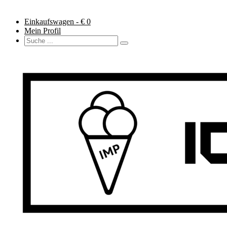
Einkaufswagen - €
0
Mein Profil