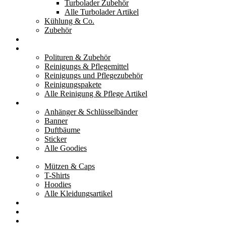
Turbolader Zubehör
Alle Turbolader Artikel
Kühlung & Co.
Zubehör
Werkzeug
Reinigung & Pflege
Polituren & Zubehör
Reinigungs & Pflegemittel
Reinigungs und Pflegezubehör
Reinigungspakete
Alle Reinigung & Pflege Artikel
Goodies
Anhänger & Schlüsselbänder
Banner
Duftbäume
Sticker
Alle Goodies
Kleidung
Mützen & Caps
T-Shirts
Hoodies
Alle Kleidungsartikel
% Aktionen
Service & weiteres
Social Media