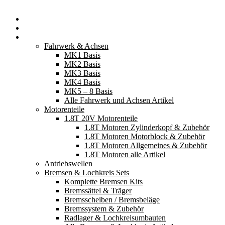
Startseite
Neuerscheinungen
Fahrzeugteile
Fahrwerk & Achsen
MK1 Basis
MK2 Basis
MK3 Basis
MK4 Basis
MK5 – 8 Basis
Alle Fahrwerk und Achsen Artikel
Motorenteile
1.8T 20V Motorenteile
1.8T Motoren Zylinderkopf & Zubehör
1.8T Motoren Motorblock & Zubehör
1.8T Motoren Allgemeines & Zubehör
1.8T Motoren alle Artikel
Antriebswellen
Bremsen & Lochkreis Sets
Komplette Bremsen Kits
Bremssättel & Träger
Bremsscheiben / Bremsbeläge
Bremssystem & Zubehör
Radlager & Lochkreisumbauten