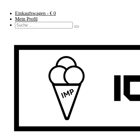
Einkaufswagen - €
0
Mein Profil