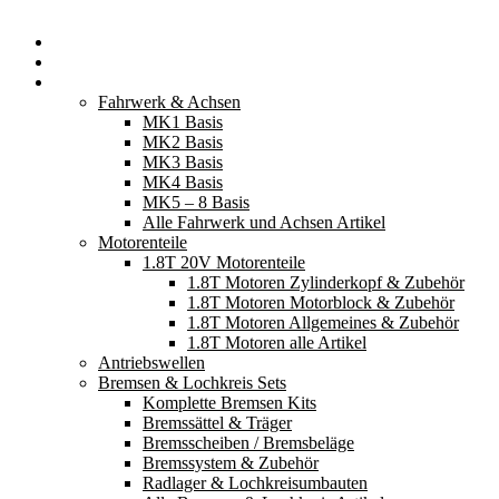
Startseite
Neuerscheinungen
Fahrzeugteile
Fahrwerk & Achsen
MK1 Basis
MK2 Basis
MK3 Basis
MK4 Basis
MK5 – 8 Basis
Alle Fahrwerk und Achsen Artikel
Motorenteile
1.8T 20V Motorenteile
1.8T Motoren Zylinderkopf & Zubehör
1.8T Motoren Motorblock & Zubehör
1.8T Motoren Allgemeines & Zubehör
1.8T Motoren alle Artikel
Antriebswellen
Bremsen & Lochkreis Sets
Komplette Bremsen Kits
Bremssättel & Träger
Bremsscheiben / Bremsbeläge
Bremssystem & Zubehör
Radlager & Lochkreisumbauten