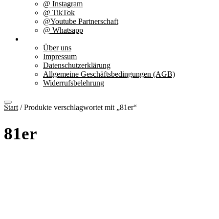
@ Instagram
@ TikTok
@Youtube Partnerschaft
@ Whatsapp
Über uns
Über uns
Impressum
Datenschutzerklärung
Allgemeine Geschäftsbedingungen (AGB)
Widerrufsbelehrung
Start
/ Produkte verschlagwortet mit „81er“
81er