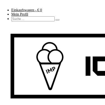
Einkaufswagen - €
0
Mein Profil