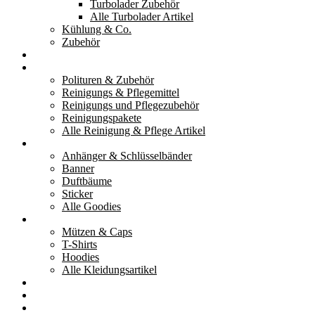
Turbolader Zubehör
Alle Turbolader Artikel
Kühlung & Co.
Zubehör
Werkzeug
Reinigung & Pflege
Polituren & Zubehör
Reinigungs & Pflegemittel
Reinigungs und Pflegezubehör
Reinigungspakete
Alle Reinigung & Pflege Artikel
Goodies
Anhänger & Schlüsselbänder
Banner
Duftbäume
Sticker
Alle Goodies
Kleidung
Mützen & Caps
T-Shirts
Hoodies
Alle Kleidungsartikel
% Aktionen
Service & weiteres
Social Media