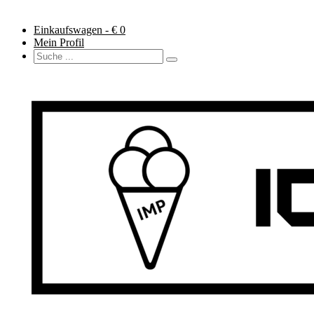
Einkaufswagen - €
0
Mein Profil