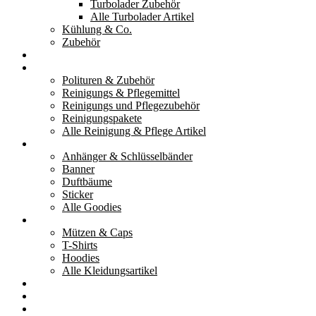
Turbolader Zubehör
Alle Turbolader Artikel
Kühlung & Co.
Zubehör
Werkzeug
Reinigung & Pflege
Polituren & Zubehör
Reinigungs & Pflegemittel
Reinigungs und Pflegezubehör
Reinigungspakete
Alle Reinigung & Pflege Artikel
Goodies
Anhänger & Schlüsselbänder
Banner
Duftbäume
Sticker
Alle Goodies
Kleidung
Mützen & Caps
T-Shirts
Hoodies
Alle Kleidungsartikel
% Aktionen
Service & weiteres
Social Media