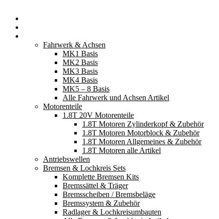
Startseite
Neuerscheinungen
Fahrzeugteile
Fahrwerk & Achsen
MK1 Basis
MK2 Basis
MK3 Basis
MK4 Basis
MK5 – 8 Basis
Alle Fahrwerk und Achsen Artikel
Motorenteile
1.8T 20V Motorenteile
1.8T Motoren Zylinderkopf & Zubehör
1.8T Motoren Motorblock & Zubehör
1.8T Motoren Allgemeines & Zubehör
1.8T Motoren alle Artikel
Antriebswellen
Bremsen & Lochkreis Sets
Komplette Bremsen Kits
Bremssättel & Träger
Bremsscheiben / Bremsbeläge
Bremssystem & Zubehör
Radlager & Lochkreisumbauten