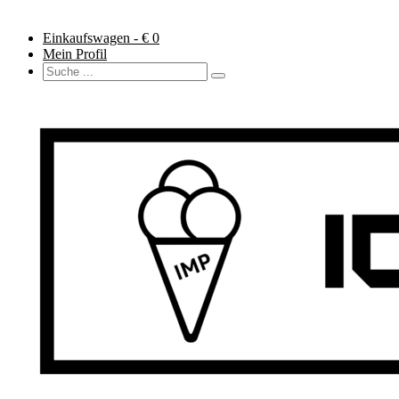
Einkaufswagen - €
0
Mein Profil