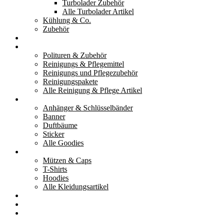
Turbolader Zubehör
Alle Turbolader Artikel
Kühlung & Co.
Zubehör
Werkzeug
Reinigung & Pflege
Polituren & Zubehör
Reinigungs & Pflegemittel
Reinigungs und Pflegezubehör
Reinigungspakete
Alle Reinigung & Pflege Artikel
Goodies
Anhänger & Schlüsselbänder
Banner
Duftbäume
Sticker
Alle Goodies
Kleidung
Mützen & Caps
T-Shirts
Hoodies
Alle Kleidungsartikel
% Aktionen
Service & weiteres
Social Media