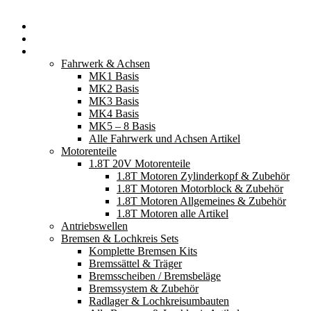
Startseite
Neuerscheinungen
Fahrzeugteile
Fahrwerk & Achsen
MK1 Basis
MK2 Basis
MK3 Basis
MK4 Basis
MK5 – 8 Basis
Alle Fahrwerk und Achsen Artikel
Motorenteile
1.8T 20V Motorenteile
1.8T Motoren Zylinderkopf & Zubehör
1.8T Motoren Motorblock & Zubehör
1.8T Motoren Allgemeines & Zubehör
1.8T Motoren alle Artikel
Antriebswellen
Bremsen & Lochkreis Sets
Komplette Bremsen Kits
Bremssättel & Träger
Bremsscheiben / Bremsbeläge
Bremssystem & Zubehör
Radlager & Lochkreisumbauten