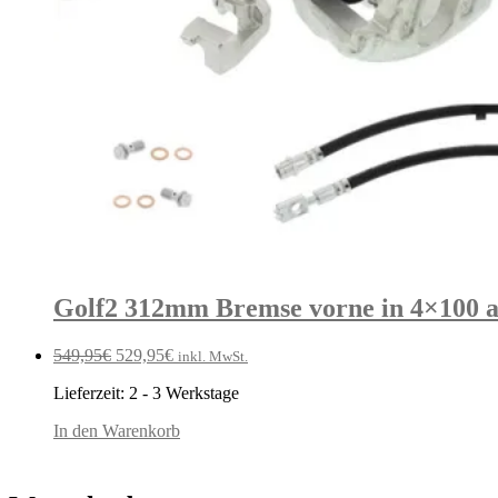
Golf2 312mm Bremse vorne in 4×100 
Ursprünglicher
Aktueller
549,95
€
529,95
€
inkl. MwSt.
Preis
Preis
Lieferzeit:
2 - 3 Werkstage
war:
ist:
549,95€
529,95€.
In den Warenkorb