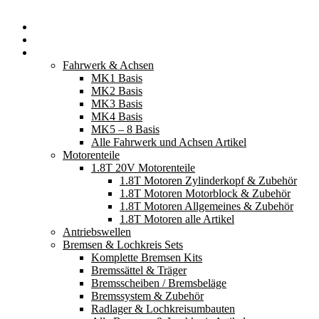
Startseite
Neuerscheinungen
Fahrzeugteile
Fahrwerk & Achsen
MK1 Basis
MK2 Basis
MK3 Basis
MK4 Basis
MK5 – 8 Basis
Alle Fahrwerk und Achsen Artikel
Motorenteile
1.8T 20V Motorenteile
1.8T Motoren Zylinderkopf & Zubehör
1.8T Motoren Motorblock & Zubehör
1.8T Motoren Allgemeines & Zubehör
1.8T Motoren alle Artikel
Antriebswellen
Bremsen & Lochkreis Sets
Komplette Bremsen Kits
Bremssättel & Träger
Bremsscheiben / Bremsbeläge
Bremssystem & Zubehör
Radlager & Lochkreisumbauten