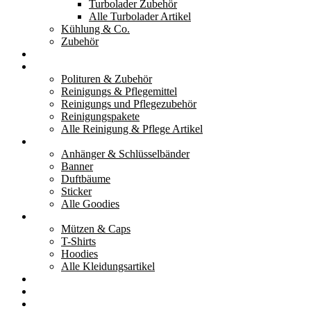
Turbolader Zubehör
Alle Turbolader Artikel
Kühlung & Co.
Zubehör
Werkzeug
Reinigung & Pflege
Polituren & Zubehör
Reinigungs & Pflegemittel
Reinigungs und Pflegezubehör
Reinigungspakete
Alle Reinigung & Pflege Artikel
Goodies
Anhänger & Schlüsselbänder
Banner
Duftbäume
Sticker
Alle Goodies
Kleidung
Mützen & Caps
T-Shirts
Hoodies
Alle Kleidungsartikel
% Aktionen
Service & weiteres
Social Media