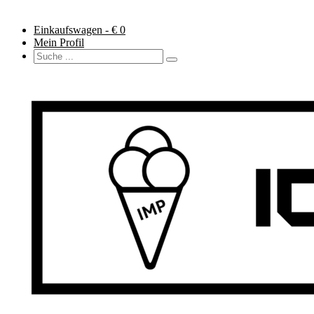
Einkaufswagen - €
0
Mein Profil