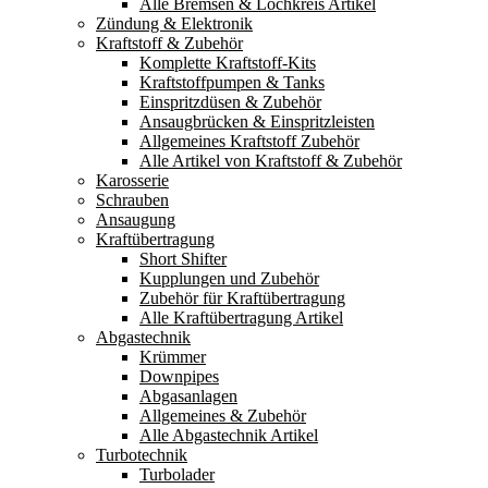
Alle Bremsen & Lochkreis Artikel
Zündung & Elektronik
Kraftstoff & Zubehör
Komplette Kraftstoff-Kits
Kraftstoffpumpen & Tanks
Einspritzdüsen & Zubehör
Ansaugbrücken & Einspritzleisten
Allgemeines Kraftstoff Zubehör
Alle Artikel von Kraftstoff & Zubehör
Karosserie
Schrauben
Ansaugung
Kraftübertragung
Short Shifter
Kupplungen und Zubehör
Zubehör für Kraftübertragung
Alle Kraftübertragung Artikel
Abgastechnik
Krümmer
Downpipes
Abgasanlagen
Allgemeines & Zubehör
Alle Abgastechnik Artikel
Turbotechnik
Turbolader