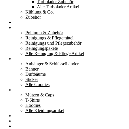
Turbolader Zubehör
Alle Turbolader Artikel
Kühlung & Co.
Zubehör
Werkzeug
Reinigung & Pflege
Polituren & Zubehör
Reinigungs & Pflegemittel
Reinigungs und Pflegezubehör
Reinigungspakete
Alle Reinigung & Pflege Artikel
Goodies
Anhänger & Schlüsselbänder
Banner
Duftbäume
Sticker
Alle Goodies
Kleidung
Mützen & Caps
T-Shirts
Hoodies
Alle Kleidungsartikel
% Aktionen
Service & weiteres
Social Media