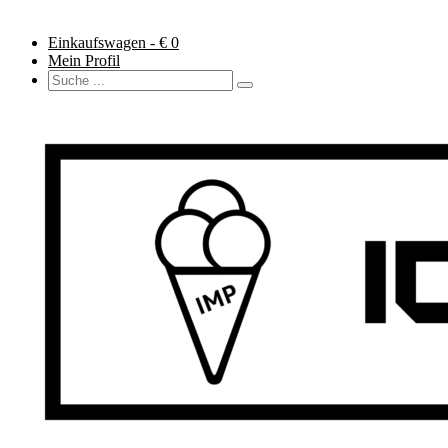
Einkaufswagen - €
0
Mein Profil