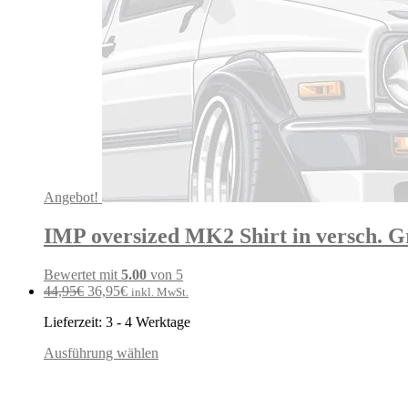
Angebot!
IMP oversized MK2 Shirt in versch. 
Bewertet mit
5.00
von 5
Ursprünglicher
Aktueller
44,95
€
36,95
€
inkl. MwSt.
Preis
Preis
Lieferzeit:
3 - 4 Werktage
war:
ist:
44,95€
36,95€.
Ausführung wählen