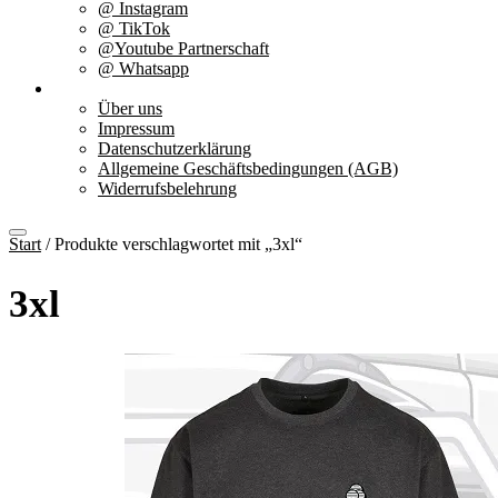
@ Instagram
@ TikTok
@Youtube Partnerschaft
@ Whatsapp
Über uns
Über uns
Impressum
Datenschutzerklärung
Allgemeine Geschäftsbedingungen (AGB)
Widerrufsbelehrung
Start
/ Produkte verschlagwortet mit „3xl“
3xl