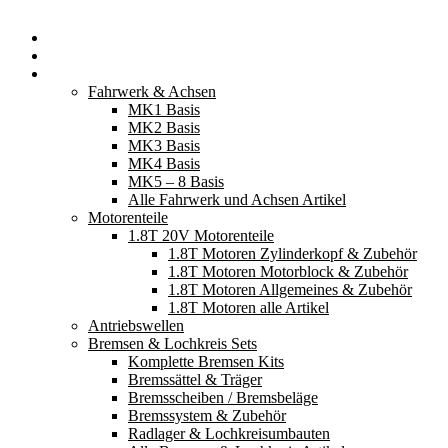
Startseite
Neuerscheinungen
Fahrzeugteile
Fahrwerk & Achsen
MK1 Basis
MK2 Basis
MK3 Basis
MK4 Basis
MK5 – 8 Basis
Alle Fahrwerk und Achsen Artikel
Motorenteile
1.8T 20V Motorenteile
1.8T Motoren Zylinderkopf & Zubehör
1.8T Motoren Motorblock & Zubehör
1.8T Motoren Allgemeines & Zubehör
1.8T Motoren alle Artikel
Antriebswellen
Bremsen & Lochkreis Sets
Komplette Bremsen Kits
Bremssättel & Träger
Bremsscheiben / Bremsbeläge
Bremssystem & Zubehör
Radlager & Lochkreisumbauten