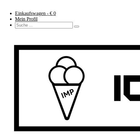
Einkaufswagen - €
0
Mein Profil