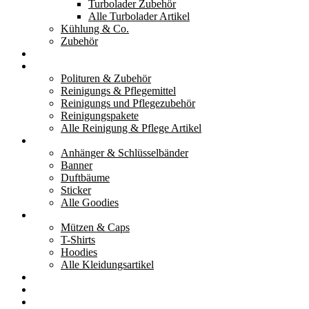
Turbolader Zubehör
Alle Turbolader Artikel
Kühlung & Co.
Zubehör
Werkzeug
Reinigung & Pflege
Polituren & Zubehör
Reinigungs & Pflegemittel
Reinigungs und Pflegezubehör
Reinigungspakete
Alle Reinigung & Pflege Artikel
Goodies
Anhänger & Schlüsselbänder
Banner
Duftbäume
Sticker
Alle Goodies
Kleidung
Mützen & Caps
T-Shirts
Hoodies
Alle Kleidungsartikel
% Aktionen
Service & weiteres
Social Media