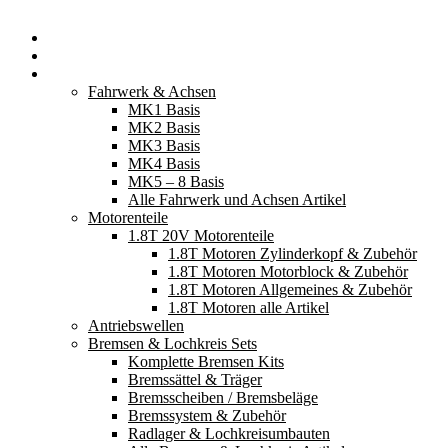
Startseite
Neuerscheinungen
Fahrzeugteile
Fahrwerk & Achsen
MK1 Basis
MK2 Basis
MK3 Basis
MK4 Basis
MK5 – 8 Basis
Alle Fahrwerk und Achsen Artikel
Motorenteile
1.8T 20V Motorenteile
1.8T Motoren Zylinderkopf & Zubehör
1.8T Motoren Motorblock & Zubehör
1.8T Motoren Allgemeines & Zubehör
1.8T Motoren alle Artikel
Antriebswellen
Bremsen & Lochkreis Sets
Komplette Bremsen Kits
Bremssättel & Träger
Bremsscheiben / Bremsbeläge
Bremssystem & Zubehör
Radlager & Lochkreisumbauten