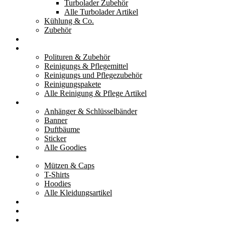
Turbolader Zubehör
Alle Turbolader Artikel
Kühlung & Co.
Zubehör
Werkzeug
Reinigung & Pflege
Polituren & Zubehör
Reinigungs & Pflegemittel
Reinigungs und Pflegezubehör
Reinigungspakete
Alle Reinigung & Pflege Artikel
Goodies
Anhänger & Schlüsselbänder
Banner
Duftbäume
Sticker
Alle Goodies
Kleidung
Mützen & Caps
T-Shirts
Hoodies
Alle Kleidungsartikel
% Aktionen
Service & weiteres
Social Media