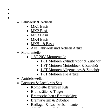
Startseite
Neuerscheinungen
Fahrzeugteile
Fahrwerk & Achsen
MK1 Basis
MK2 Basis
MK3 Basis
MK4 Basis
MK5 – 8 Basis
Alle Fahrwerk und Achsen Artikel
Motorenteile
1.8T 20V Motorenteile
1.8T Motoren Zylinderkopf & Zubehör
1.8T Motoren Motorblock & Zubehör
1.8T Motoren Allgemeines & Zubehör
1.8T Motoren alle Artikel
Antriebswellen
Bremsen & Lochkreis Sets
Komplette Bremsen Kits
Bremssättel & Träger
Bremsscheiben / Bremsbeläge
Bremssystem & Zubehör
Radlager & Lochkreisumbauten