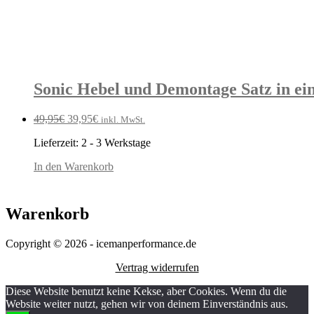
Sonic Hebel und Demontage Satz in ein
Ursprünglicher
Aktueller
49,95
€
39,95
€
inkl. MwSt.
Preis
Preis
Lieferzeit:
2 - 3 Werkstage
war:
ist:
49,95€
39,95€.
In den Warenkorb
Warenkorb
Copyright © 2026 - icemanperformance.de
Vertrag widerrufen
Diese Website benutzt keine Kekse, aber Cookies. Wenn du die
Website weiter nutzt, gehen wir von deinem Einverständnis aus.