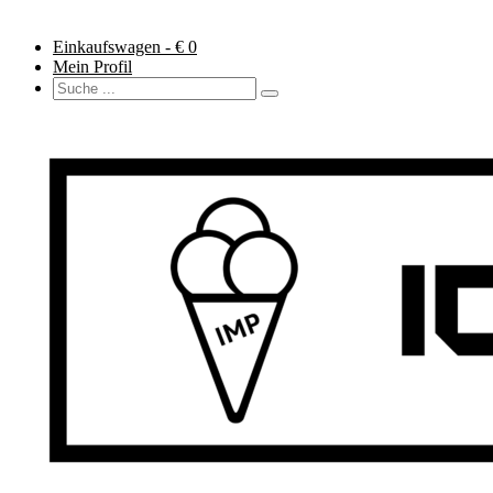
Einkaufswagen - €
0
Mein Profil