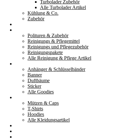
Turbolader Zubehör
Alle Turbolader Artikel
Kühlung & Co.
Zubehör
Werkzeug
Reinigung & Pflege
Polituren & Zubehör
Reinigungs & Pflegemittel
Reinigungs und Pflegezubehör
Reinigungspakete
Alle Reinigung & Pflege Artikel
Goodies
Anhänger & Schlüsselbänder
Banner
Duftbäume
Sticker
Alle Goodies
Kleidung
Mützen & Caps
T-Shirts
Hoodies
Alle Kleidungsartikel
% Aktionen
Service & weiteres
Social Media