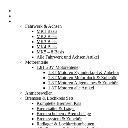
Startseite
Neuerscheinungen
Fahrzeugteile
Fahrwerk & Achsen
MK1 Basis
MK2 Basis
MK3 Basis
MK4 Basis
MK5 – 8 Basis
Alle Fahrwerk und Achsen Artikel
Motorenteile
1.8T 20V Motorenteile
1.8T Motoren Zylinderkopf & Zubehör
1.8T Motoren Motorblock & Zubehör
1.8T Motoren Allgemeines & Zubehör
1.8T Motoren alle Artikel
Antriebswellen
Bremsen & Lochkreis Sets
Komplette Bremsen Kits
Bremssättel & Träger
Bremsscheiben / Bremsbeläge
Bremssystem & Zubehör
Radlager & Lochkreisumbauten