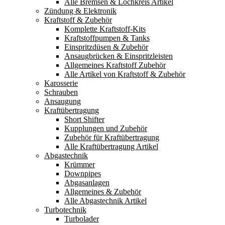
Alle Bremsen & Lochkreis Artikel
Zündung & Elektronik
Kraftstoff & Zubehör
Komplette Kraftstoff-Kits
Kraftstoffpumpen & Tanks
Einspritzdüsen & Zubehör
Ansaugbrücken & Einspritzleisten
Allgemeines Kraftstoff Zubehör
Alle Artikel von Kraftstoff & Zubehör
Karosserie
Schrauben
Ansaugung
Kraftübertragung
Short Shifter
Kupplungen und Zubehör
Zubehör für Kraftübertragung
Alle Kraftübertragung Artikel
Abgastechnik
Krümmer
Downpipes
Abgasanlagen
Allgemeines & Zubehör
Alle Abgastechnik Artikel
Turbotechnik
Turbolader