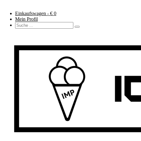
Einkaufswagen - €
0
Mein Profil