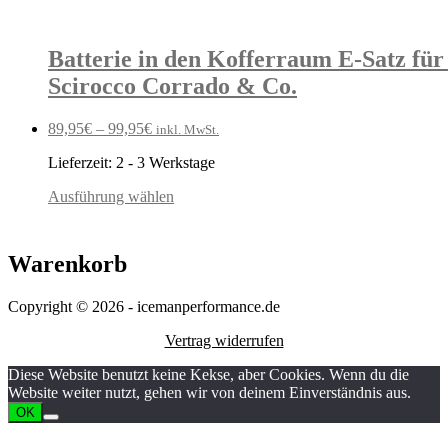
Batterie in den Kofferraum E-Satz fü
Scirocco Corrado & Co.
89,95
€
–
99,95
€
inkl. MwSt.
Lieferzeit:
2 - 3 Werkstage
Ausführung wählen
Warenkorb
Copyright © 2026 - icemanperformance.de
Vertrag widerrufen
Diese Website benutzt keine Kekse, aber Cookies. Wenn du die
Website weiter nutzt, gehen wir von deinem Einverständnis aus.
OK