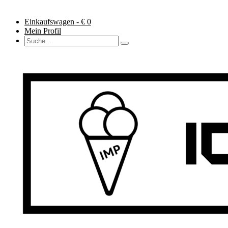
Einkaufswagen - €
0
Mein Profil