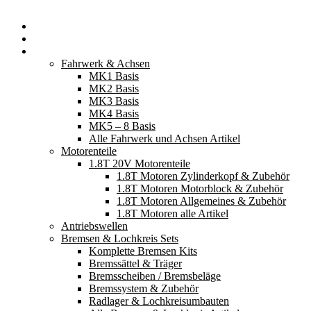
Startseite
Neuerscheinungen
Fahrzeugteile
Fahrwerk & Achsen
MK1 Basis
MK2 Basis
MK3 Basis
MK4 Basis
MK5 – 8 Basis
Alle Fahrwerk und Achsen Artikel
Motorenteile
1.8T 20V Motorenteile
1.8T Motoren Zylinderkopf & Zubehör
1.8T Motoren Motorblock & Zubehör
1.8T Motoren Allgemeines & Zubehör
1.8T Motoren alle Artikel
Antriebswellen
Bremsen & Lochkreis Sets
Komplette Bremsen Kits
Bremssättel & Träger
Bremsscheiben / Bremsbeläge
Bremssystem & Zubehör
Radlager & Lochkreisumbauten