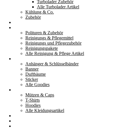
Turbolader Zubehör
Alle Turbolader Artikel
Kühlung & Co.
Zubehör
Werkzeug
Reinigung & Pflege
Polituren & Zubehör
Reinigungs & Pflegemittel
Reinigungs und Pflegezubehör
Reinigungspakete
Alle Reinigung & Pflege Artikel
Goodies
Anhänger & Schlüsselbänder
Banner
Duftbäume
Sticker
Alle Goodies
Kleidung
Mützen & Caps
T-Shirts
Hoodies
Alle Kleidungsartikel
% Aktionen
Service & weiteres
Social Media